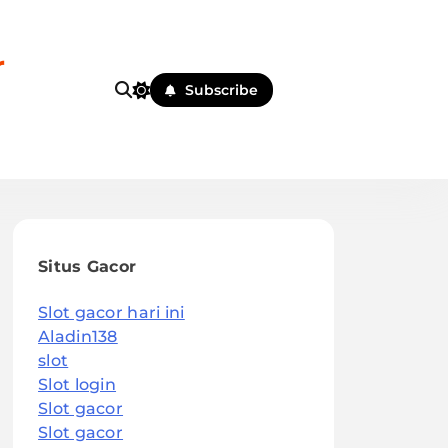
r
Subscribe
Situs Gacor
Slot gacor hari ini
Aladin138
slot
Slot login
Slot gacor
Slot gacor