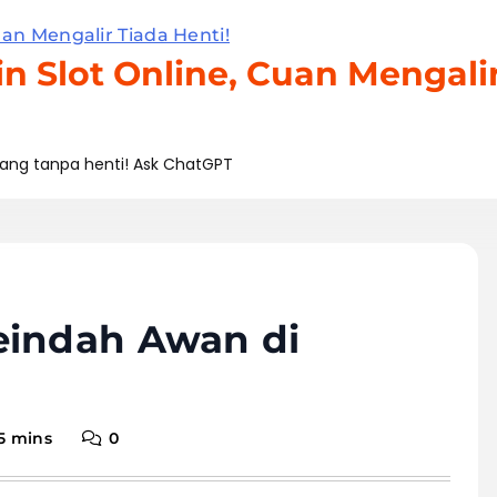
n Slot Online, Cuan Mengali
tang tanpa henti! Ask ChatGPT
eindah Awan di
5 mins
0