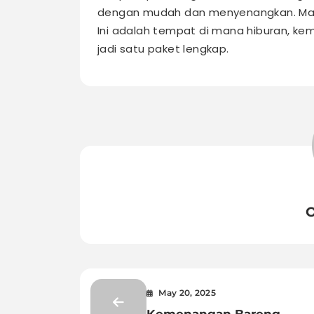
dengan mudah dan menyenangkan. Man
Ini adalah tempat di mana hiburan, 
jadi satu paket lengkap.
May 20, 2025
Kemenangan Bareng