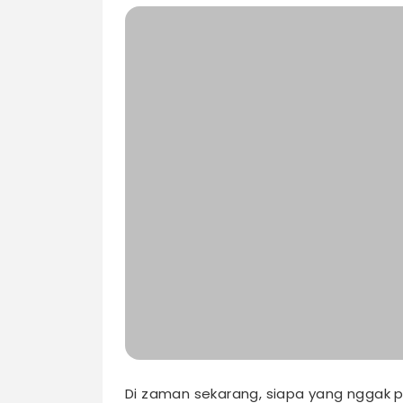
Di zaman sekarang, siapa yang nggak p