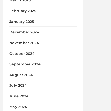
March 2025
February 2025
January 2025
December 2024
November 2024
October 2024
September 2024
August 2024
July 2024
June 2024
May 2024