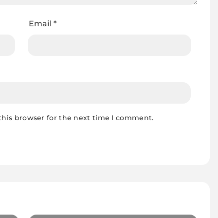
Email
*
this browser for the next time I comment.