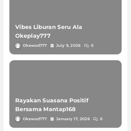
Vibes Liburan Seru Ala
Okeplay777
Okewod777
July 9, 2026
0
Rayakan Suasana Positif
Bersama Mantap168
Okewod777
January 17, 2026
0