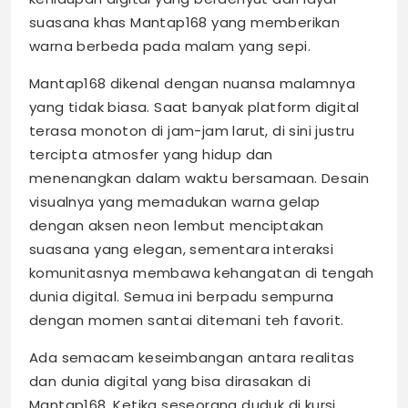
suasana khas Mantap168 yang memberikan
warna berbeda pada malam yang sepi.
Mantap168 dikenal dengan nuansa malamnya
yang tidak biasa. Saat banyak platform digital
terasa monoton di jam-jam larut, di sini justru
tercipta atmosfer yang hidup dan
menenangkan dalam waktu bersamaan. Desain
visualnya yang memadukan warna gelap
dengan aksen neon lembut menciptakan
suasana yang elegan, sementara interaksi
komunitasnya membawa kehangatan di tengah
dunia digital. Semua ini berpadu sempurna
dengan momen santai ditemani teh favorit.
Ada semacam keseimbangan antara realitas
dan dunia digital yang bisa dirasakan di
Mantap168. Ketika seseorang duduk di kursi