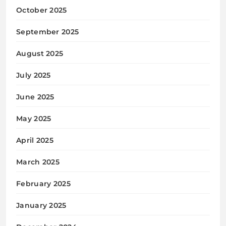
October 2025
September 2025
August 2025
July 2025
June 2025
May 2025
April 2025
March 2025
February 2025
January 2025