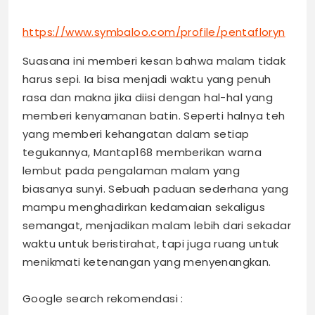
https://www.symbaloo.com/profile/pentafloryn
Suasana ini memberi kesan bahwa malam tidak
harus sepi. Ia bisa menjadi waktu yang penuh
rasa dan makna jika diisi dengan hal-hal yang
memberi kenyamanan batin. Seperti halnya teh
yang memberi kehangatan dalam setiap
tegukannya, Mantap168 memberikan warna
lembut pada pengalaman malam yang
biasanya sunyi. Sebuah paduan sederhana yang
mampu menghadirkan kedamaian sekaligus
semangat, menjadikan malam lebih dari sekadar
waktu untuk beristirahat, tapi juga ruang untuk
menikmati ketenangan yang menyenangkan.
Google search rekomendasi :