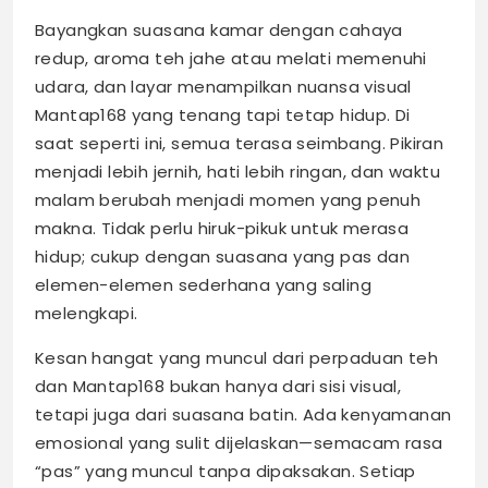
Bayangkan suasana kamar dengan cahaya
redup, aroma teh jahe atau melati memenuhi
udara, dan layar menampilkan nuansa visual
Mantap168 yang tenang tapi tetap hidup. Di
saat seperti ini, semua terasa seimbang. Pikiran
menjadi lebih jernih, hati lebih ringan, dan waktu
malam berubah menjadi momen yang penuh
makna. Tidak perlu hiruk-pikuk untuk merasa
hidup; cukup dengan suasana yang pas dan
elemen-elemen sederhana yang saling
melengkapi.
Kesan hangat yang muncul dari perpaduan teh
dan Mantap168 bukan hanya dari sisi visual,
tetapi juga dari suasana batin. Ada kenyamanan
emosional yang sulit dijelaskan—semacam rasa
“pas” yang muncul tanpa dipaksakan. Setiap