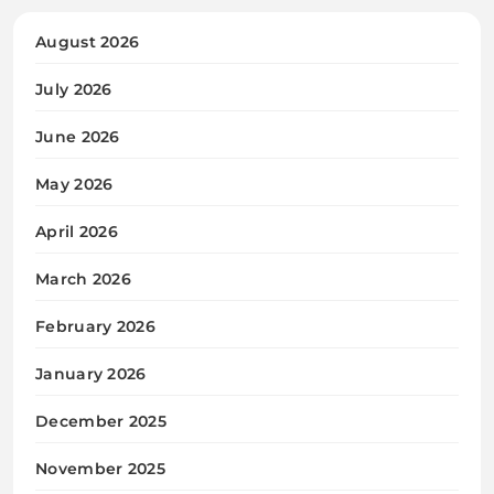
August 2026
July 2026
June 2026
May 2026
April 2026
March 2026
February 2026
January 2026
December 2025
November 2025