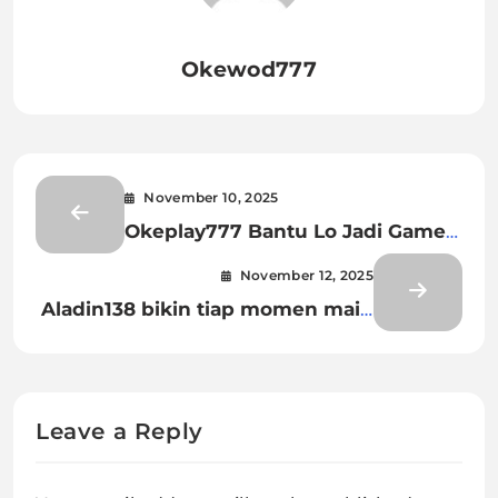
Okewod777
November 10, 2025
Okeplay777 Bantu Lo Jadi Gamer
Visioner
November 12, 2025
Aladin138 bikin tiap momen main
bebas banget
Leave a Reply