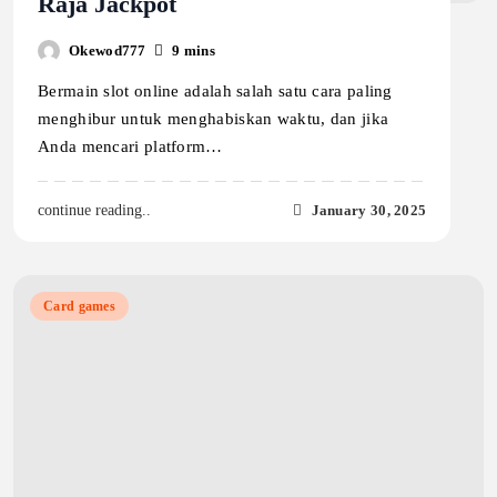
Raja Jackpot
Okewod777
9 mins
Bermain slot online adalah salah satu cara paling
menghibur untuk menghabiskan waktu, dan jika
Anda mencari platform…
January 30, 2025
continue reading..
Card games