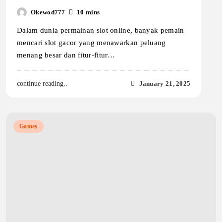
Okewod777
10 mins
Dalam dunia permainan slot online, banyak pemain
mencari slot gacor yang menawarkan peluang
menang besar dan fitur-fitur…
January 21, 2025
continue reading..
Games