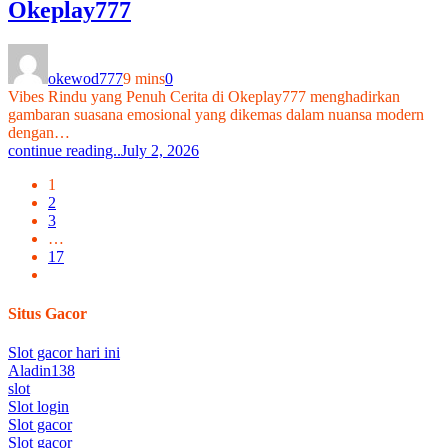
Okeplay777
okewod777
9 mins
0
Vibes Rindu yang Penuh Cerita di Okeplay777 menghadirkan
gambaran suasana emosional yang dikemas dalam nuansa modern
dengan…
continue reading..
July 2, 2026
1
2
3
…
17
Situs Gacor
Slot gacor hari ini
Aladin138
slot
Slot login
Slot gacor
Slot gacor