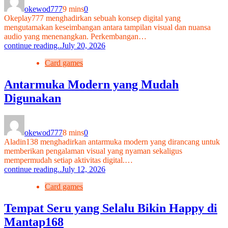
okewod777
9 mins
0
Okeplay777 menghadirkan sebuah konsep digital yang
mengutamakan keseimbangan antara tampilan visual dan nuansa
audio yang menenangkan. Perkembangan…
continue reading..
July 20, 2026
Card games
Antarmuka Modern yang Mudah
Digunakan
okewod777
8 mins
0
Aladin138 menghadirkan antarmuka modern yang dirancang untuk
memberikan pengalaman visual yang nyaman sekaligus
mempermudah setiap aktivitas digital.…
continue reading..
July 12, 2026
Card games
Tempat Seru yang Selalu Bikin Happy di
Mantap168