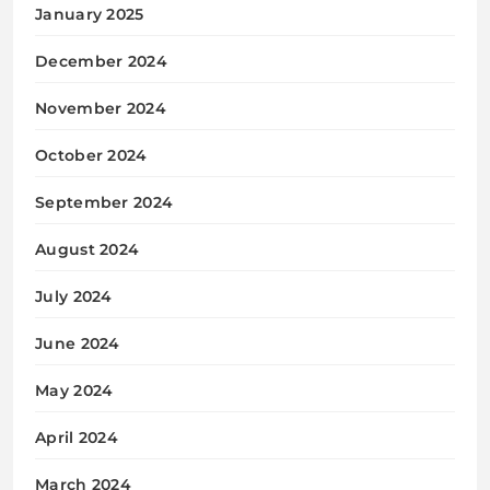
January 2025
December 2024
November 2024
October 2024
September 2024
August 2024
July 2024
June 2024
May 2024
April 2024
March 2024