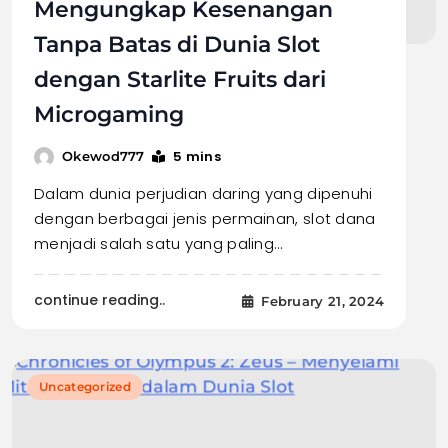
Mengungkap Kesenangan
Tanpa Batas di Dunia Slot
dengan Starlite Fruits dari
Microgaming
5 mins
Okewod777
Dalam dunia perjudian daring yang dipenuhi
dengan berbagai jenis permainan, slot dana
menjadi salah satu yang paling…
continue reading..
February 21, 2024
Uncategorized