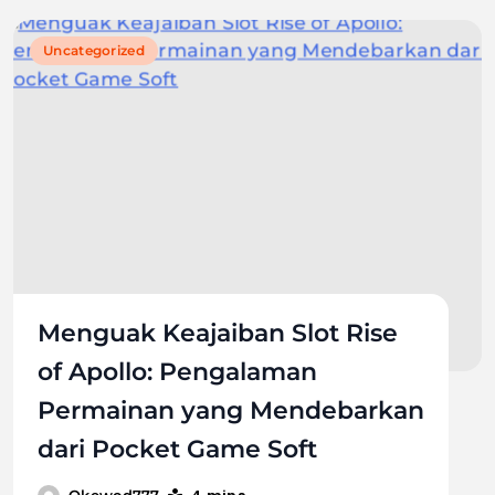
Uncategorized
Menguak Keajaiban Slot Rise
of Apollo: Pengalaman
Permainan yang Mendebarkan
dari Pocket Game Soft