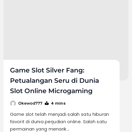
Game Slot Silver Fang:
Petualangan Seru di Dunia
Slot Online Microgaming
4 mins
Okewod777
Game slot telah menjadi salah satu hiburan
favorit di dunia perjudian online. Salah satu
permainan yang menarik…