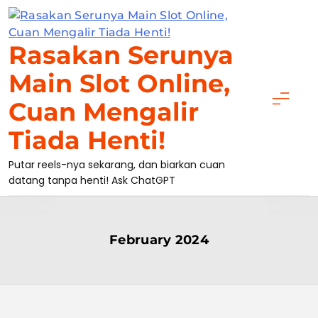
Skip
to
content
Rasakan Serunya
Main Slot Online,
Cuan Mengalir
Tiada Henti!
Putar reels-nya sekarang, dan biarkan cuan
datang tanpa henti! Ask ChatGPT
February 2024