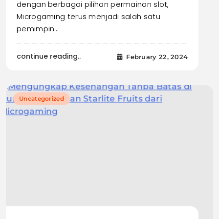
dengan berbagai pilihan permainan slot,
Microgaming terus menjadi salah satu
pemimpin…
continue reading..
February 22, 2024
Uncategorized