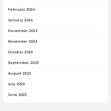
February 2024
January 2024
December 2023
November 2023
October 2023
September 2023
August 2023
July 2023
June 2023