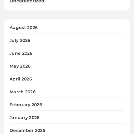
Uncategorized
August 2026
July 2026
June 2026
May 2026
April 2026
March 2026
February 2026
January 2026
December 2025