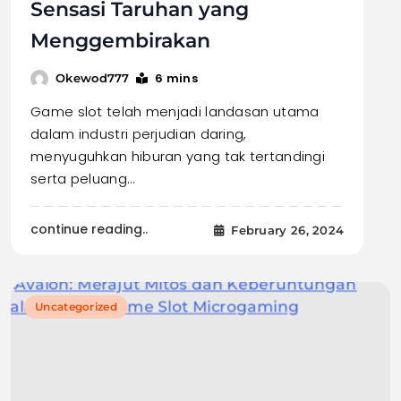
Sensasi Taruhan yang
Menggembirakan
6 mins
Okewod777
Game slot telah menjadi landasan utama
dalam industri perjudian daring,
menyuguhkan hiburan yang tak tertandingi
serta peluang…
continue reading..
February 26, 2024
Uncategorized