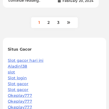
continue reading..
February 20, 2024
1
2
3
Situs Gacor
Slot gacor hari ini
Aladin138
slot
Slot login
Slot gacor
Slot gacor
Okeplay777
Okeplay777
Okeplay777