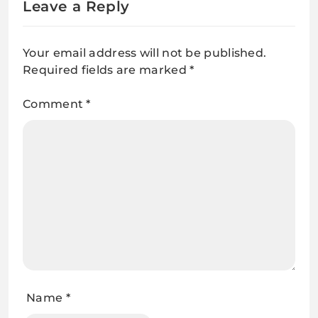
Leave a Reply
Your email address will not be published.
Required fields are marked
*
Comment
*
Name
*