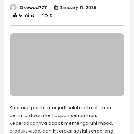
January 17, 2026
Okewod777
6 mins
0
Suasana positif menjadi salah satu elemen
penting dalam kehidupan sehari-hari.
Keberadaannya dapat memengaruhi mood,
produktivitas, dan interaksi sosial seseorang.