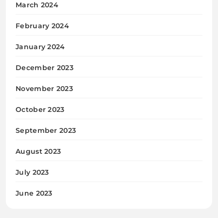
March 2024
February 2024
January 2024
December 2023
November 2023
October 2023
September 2023
August 2023
July 2023
June 2023