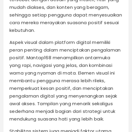
mudah diakses, dan konten yang beragam,
sehingga setiap pengguna dapat menyesuaikan
cara mereka merayakan suasana positif sesuai
kebutuhan.
Aspek visual dalam platform digital memiliki
peran penting dalam menciptakan pengalaman
positif. Mantap168 menampilkan antarmuka
yang rapi, navigasi yang jelas, dan kombinasi
warna yang nyaman di mata. Elemen visual ini
membantu pengguna merasa lebih rileks,
memperkuat kesan positif, dan menciptakan
pengalaman digital yang menyenangkan sejak
awal akses. Tampilan yang menarik sekaligus
sederhana menjadi bagian dari strategi untuk
mendukung suasana hati yang lebih baik.
Stabilitas sistem juga menjadi faktor utama