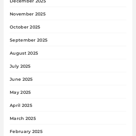
December 2025
November 2025
October 2025
September 2025
August 2025
July 2025
June 2025
May 2025
April 2025
March 2025
February 2025