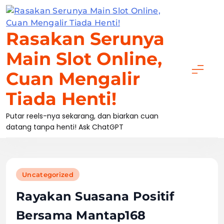
Skip
to
content
Rasakan Serunya
Main Slot Online,
Cuan Mengalir
Tiada Henti!
Putar reels-nya sekarang, dan biarkan cuan
datang tanpa henti! Ask ChatGPT
Uncategorized
Rayakan Suasana Positif
Bersama Mantap168