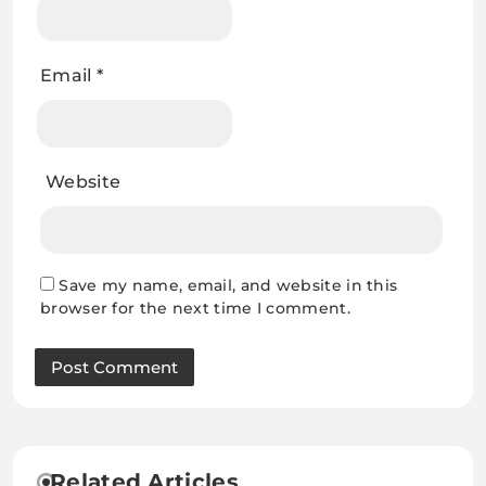
Email
*
Website
Save my name, email, and website in this
browser for the next time I comment.
Related Articles