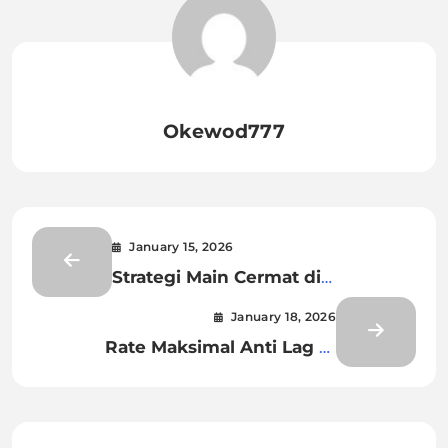
Okewod777
January 15, 2026
Strategi Main Cermat di
Okeplay777
January 18, 2026
Rate Maksimal Anti Lag di
Aladin138