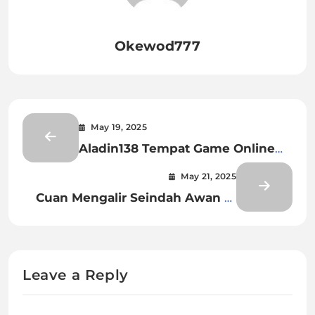
Okewod777
May 19, 2025
Aladin138 Tempat Game Online
Kece dan Gacor
May 21, 2025
Cuan Mengalir Seindah Awan di
Mantap168
Leave a Reply