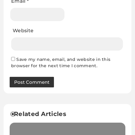
Email
*
Website
Save my name, email, and website in this
browser for the next time I comment.
Related Articles