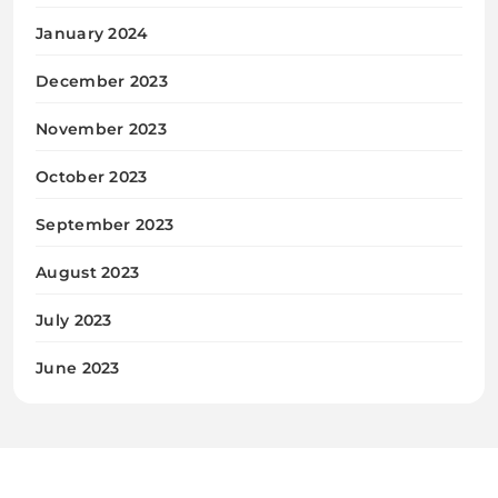
January 2024
December 2023
November 2023
October 2023
September 2023
August 2023
July 2023
June 2023