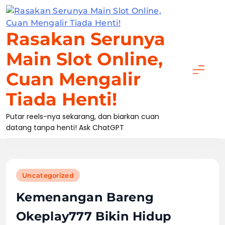
Skip
to
content
Rasakan Serunya
Main Slot Online,
Cuan Mengalir
Tiada Henti!
Putar reels-nya sekarang, dan biarkan cuan
datang tanpa henti! Ask ChatGPT
Uncategorized
Kemenangan Bareng
Okeplay777 Bikin Hidup