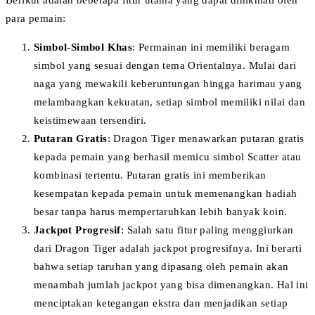
Berikut adalah beberapa fitur utama yang dapat dinikmati oleh
para pemain:
Simbol-Simbol Khas
: Permainan ini memiliki beragam
simbol yang sesuai dengan tema Orientalnya. Mulai dari
naga yang mewakili keberuntungan hingga harimau yang
melambangkan kekuatan, setiap simbol memiliki nilai dan
keistimewaan tersendiri.
Putaran Gratis
: Dragon Tiger menawarkan putaran gratis
kepada pemain yang berhasil memicu simbol Scatter atau
kombinasi tertentu. Putaran gratis ini memberikan
kesempatan kepada pemain untuk memenangkan hadiah
besar tanpa harus mempertaruhkan lebih banyak koin.
Jackpot Progresif
: Salah satu fitur paling menggiurkan
dari Dragon Tiger adalah jackpot progresifnya. Ini berarti
bahwa setiap taruhan yang dipasang oleh pemain akan
menambah jumlah jackpot yang bisa dimenangkan. Hal ini
menciptakan ketegangan ekstra dan menjadikan setiap