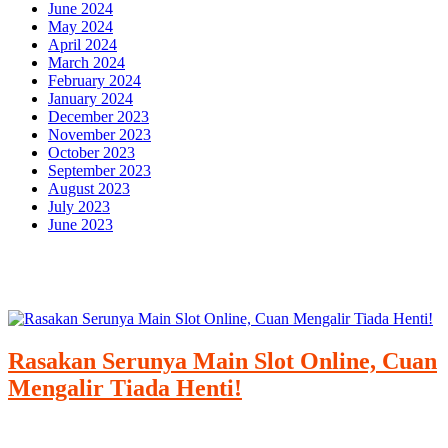
June 2024
May 2024
April 2024
March 2024
February 2024
January 2024
December 2023
November 2023
October 2023
September 2023
August 2023
July 2023
June 2023
Rasakan Serunya Main Slot Online, Cuan
Mengalir Tiada Henti!