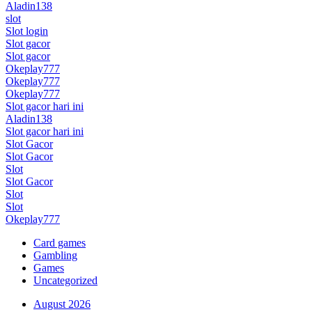
Aladin138
slot
Slot login
Slot gacor
Slot gacor
Okeplay777
Okeplay777
Okeplay777
Slot gacor hari ini
Aladin138
Slot gacor hari ini
Slot Gacor
Slot Gacor
Slot
Slot Gacor
Slot
Slot
Okeplay777
Card games
Gambling
Games
Uncategorized
August 2026