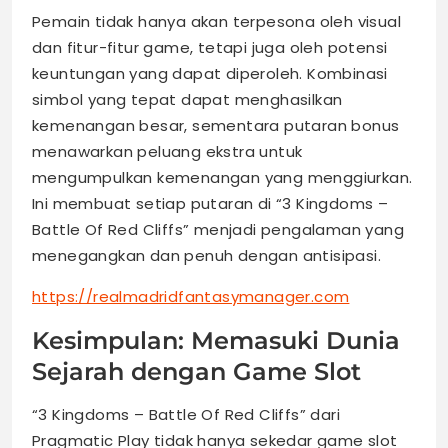
Pemain tidak hanya akan terpesona oleh visual
dan fitur-fitur game, tetapi juga oleh potensi
keuntungan yang dapat diperoleh. Kombinasi
simbol yang tepat dapat menghasilkan
kemenangan besar, sementara putaran bonus
menawarkan peluang ekstra untuk
mengumpulkan kemenangan yang menggiurkan.
Ini membuat setiap putaran di “3 Kingdoms –
Battle Of Red Cliffs” menjadi pengalaman yang
menegangkan dan penuh dengan antisipasi.
https://realmadridfantasymanager.com
Kesimpulan: Memasuki Dunia
Sejarah dengan Game Slot
“3 Kingdoms – Battle Of Red Cliffs” dari
Pragmatic Play tidak hanya sekedar game slot