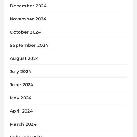
December 2024
November 2024
October 2024
September 2024
August 2024
July 2024
June 2024
May 2024
April 2024
March 2024