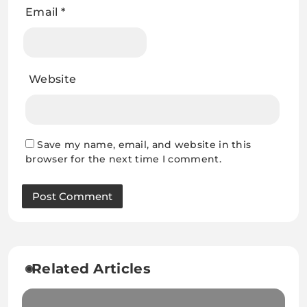
Email
*
Website
Save my name, email, and website in this
browser for the next time I comment.
Related Articles