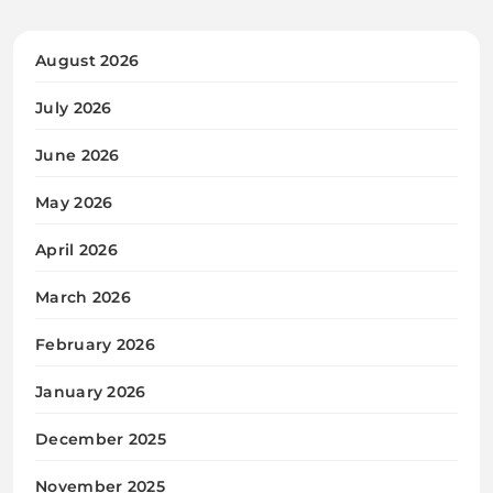
August 2026
July 2026
June 2026
May 2026
April 2026
March 2026
February 2026
January 2026
December 2025
November 2025