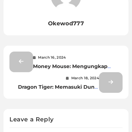
Okewod777
March 16, 2024
Money Mouse: Mengungkap
Keajaiban Game Slot Terbaru dari
March 18, 2024
Pragmatic Play
Dragon Tiger: Memasuki Dunia
Slot Pragmatic Play
Leave a Reply