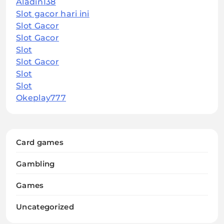
Aladin138
Slot gacor hari ini
Slot Gacor
Slot Gacor
Slot
Slot Gacor
Slot
Slot
Okeplay777
Card games
Gambling
Games
Uncategorized