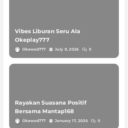
Vibes Liburan Seru Ala
Okeplay777
Okewod777
July 9, 2026
0
Rayakan Suasana Positif
Bersama Mantap168
Okewod777
January 17, 2026
0