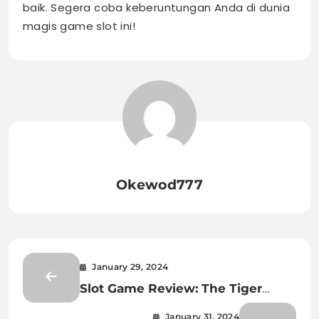
baik. Segera coba keberuntungan Anda di dunia
magis game slot ini!
Okewod777
January 29, 2024
Slot Game Review: The Tiger
Warrior by Pragmatic Play
January 31, 2024