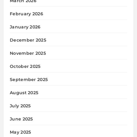
March 2026
February 2026
January 2026
December 2025
November 2025
October 2025
September 2025
August 2025
July 2025
June 2025
May 2025