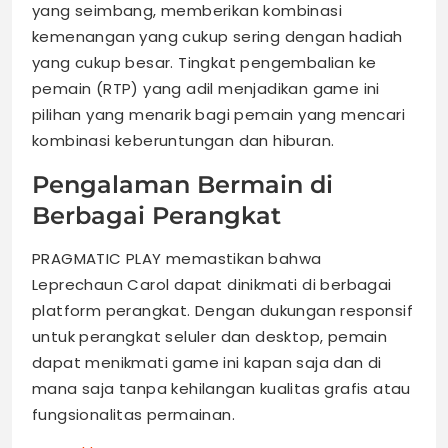
yang seimbang, memberikan kombinasi
kemenangan yang cukup sering dengan hadiah
yang cukup besar. Tingkat pengembalian ke
pemain (RTP) yang adil menjadikan game ini
pilihan yang menarik bagi pemain yang mencari
kombinasi keberuntungan dan hiburan.
Pengalaman Bermain di
Berbagai Perangkat
PRAGMATIC PLAY memastikan bahwa
Leprechaun Carol dapat dinikmati di berbagai
platform perangkat. Dengan dukungan responsif
untuk perangkat seluler dan desktop, pemain
dapat menikmati game ini kapan saja dan di
mana saja tanpa kehilangan kualitas grafis atau
fungsionalitas permainan.