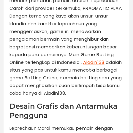
menarik perhatian pemain adalah “Leprechaun
Carol” dari provider terkemuka, PRAGMATIC PLAY.
Dengan tema yang kaya akan unsur-unsur
Irlandia dan karakter leprechaun yang
menggemaskan, game ini menawarkan
pengalaman bermain yang menghibur dan
berpotensi memberikan keberuntungan besar
kepada para pemainnya. Main Game Betting
Online terlengkap di Indonesia ,
Aladin138
adalah
situs yang pas untuk kamu mencoba berbagai
game Betting Online, bermain betting seru yang
dapat menghasilkan cuan berlimpah bisa kamu
coba hanya di Aladin138.
Desain Grafis dan Antarmuka
Pengguna
Leprechaun Carol memukau pemain dengan