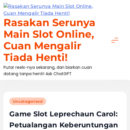
Skip
to
content
Rasakan Serunya
Main Slot Online,
Cuan Mengalir
Tiada Henti!
Putar reels-nya sekarang, dan biarkan cuan
datang tanpa henti! Ask ChatGPT
Uncategorized
Game Slot Leprechaun Carol:
Petualangan Keberuntungan