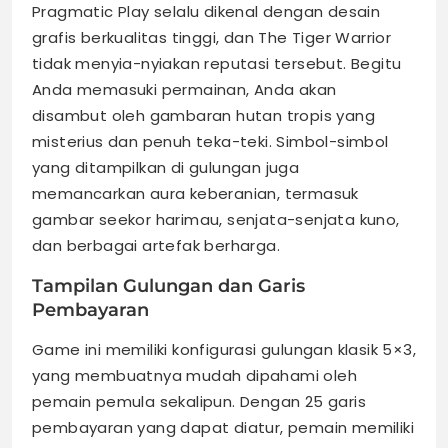
Pragmatic Play selalu dikenal dengan desain
grafis berkualitas tinggi, dan The Tiger Warrior
tidak menyia-nyiakan reputasi tersebut. Begitu
Anda memasuki permainan, Anda akan
disambut oleh gambaran hutan tropis yang
misterius dan penuh teka-teki. Simbol-simbol
yang ditampilkan di gulungan juga
memancarkan aura keberanian, termasuk
gambar seekor harimau, senjata-senjata kuno,
dan berbagai artefak berharga.
Tampilan Gulungan dan Garis
Pembayaran
Game ini memiliki konfigurasi gulungan klasik 5×3,
yang membuatnya mudah dipahami oleh
pemain pemula sekalipun. Dengan 25 garis
pembayaran yang dapat diatur, pemain memiliki