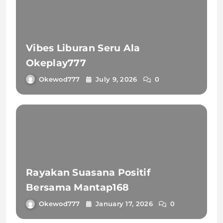
Vibes Liburan Seru Ala
Okeplay777
Okewod777
July 9, 2026
0
Rayakan Suasana Positif
Bersama Mantap168
Okewod777
January 17, 2026
0