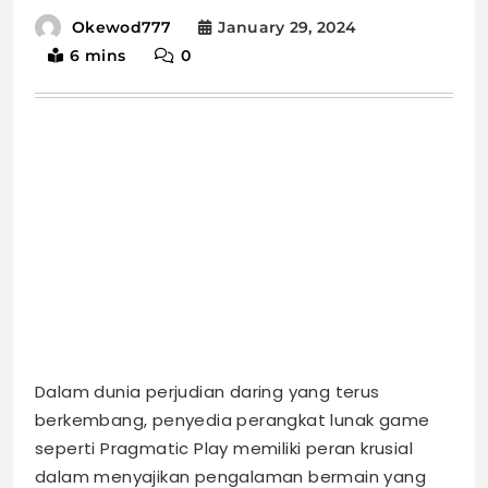
January 29, 2024
Okewod777
6 mins
0
Dalam dunia perjudian daring yang terus
berkembang, penyedia perangkat lunak game
seperti Pragmatic Play memiliki peran krusial
dalam menyajikan pengalaman bermain yang