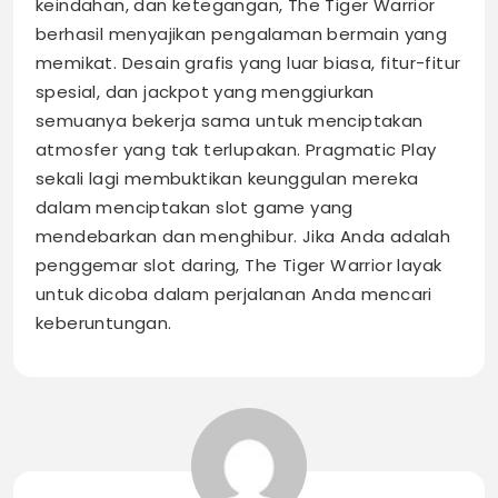
keindahan, dan ketegangan, The Tiger Warrior
berhasil menyajikan pengalaman bermain yang
memikat. Desain grafis yang luar biasa, fitur-fitur
spesial, dan jackpot yang menggiurkan
semuanya bekerja sama untuk menciptakan
atmosfer yang tak terlupakan. Pragmatic Play
sekali lagi membuktikan keunggulan mereka
dalam menciptakan slot game yang
mendebarkan dan menghibur. Jika Anda adalah
penggemar slot daring, The Tiger Warrior layak
untuk dicoba dalam perjalanan Anda mencari
keberuntungan.