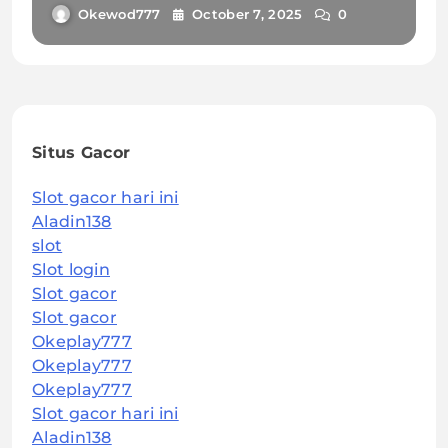
Okewod777
October 7, 2025
0
Situs Gacor
Slot gacor hari ini
Aladin138
slot
Slot login
Slot gacor
Slot gacor
Okeplay777
Okeplay777
Okeplay777
Slot gacor hari ini
Aladin138