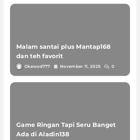
Malam santai plus Mantap168
dan teh favorit
Okewod777
November 11, 2025
0
Game Ringan Tapi Seru Banget
Ada di Aladin138