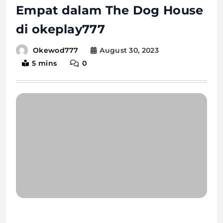
Empat dalam The Dog House
di okeplay777
August 30, 2023
Okewod777
5 mins
0