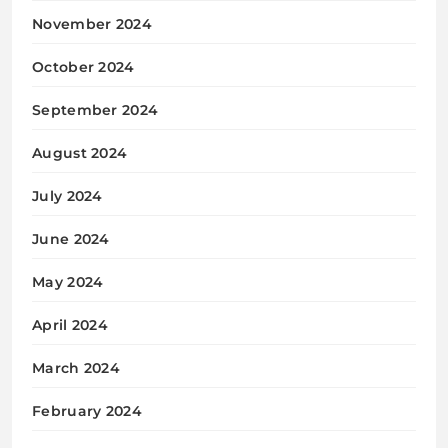
November 2024
October 2024
September 2024
August 2024
July 2024
June 2024
May 2024
April 2024
March 2024
February 2024