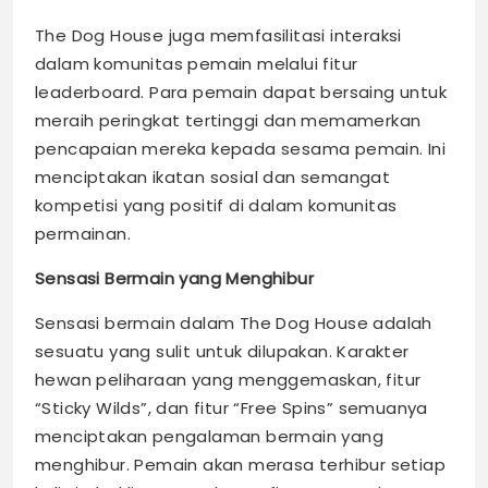
The Dog House juga memfasilitasi interaksi
dalam komunitas pemain melalui fitur
leaderboard. Para pemain dapat bersaing untuk
meraih peringkat tertinggi dan memamerkan
pencapaian mereka kepada sesama pemain. Ini
menciptakan ikatan sosial dan semangat
kompetisi yang positif di dalam komunitas
permainan.
Sensasi Bermain yang Menghibur
Sensasi bermain dalam The Dog House adalah
sesuatu yang sulit untuk dilupakan. Karakter
hewan peliharaan yang menggemaskan, fitur
“Sticky Wilds”, dan fitur “Free Spins” semuanya
menciptakan pengalaman bermain yang
menghibur. Pemain akan merasa terhibur setiap