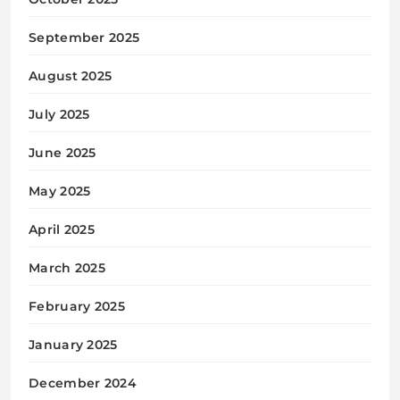
September 2025
August 2025
July 2025
June 2025
May 2025
April 2025
March 2025
February 2025
January 2025
December 2024