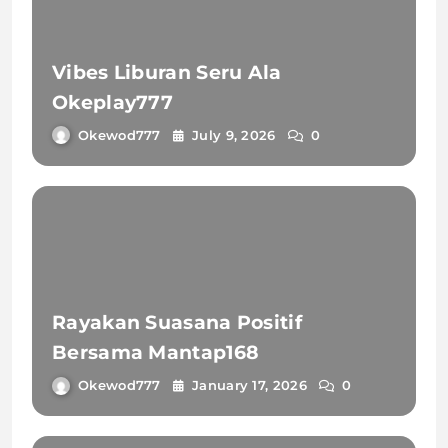
Vibes Liburan Seru Ala
Okeplay777
Okewod777
July 9, 2026
0
Rayakan Suasana Positif
Bersama Mantap168
Okewod777
January 17, 2026
0