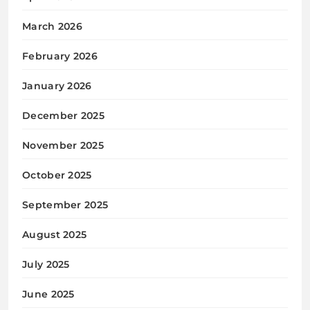
March 2026
February 2026
January 2026
December 2025
November 2025
October 2025
September 2025
August 2025
July 2025
June 2025