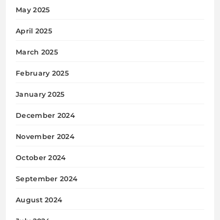
May 2025
April 2025
March 2025
February 2025
January 2025
December 2024
November 2024
October 2024
September 2024
August 2024