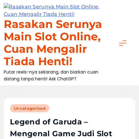
Skip
to
content
Rasakan Serunya
Main Slot Online,
Cuan Mengalir
Tiada Henti!
Putar reels-nya sekarang, dan biarkan cuan
datang tanpa henti! Ask ChatGPT
Uncategorized
Legend of Garuda –
Mengenal Game Judi Slot