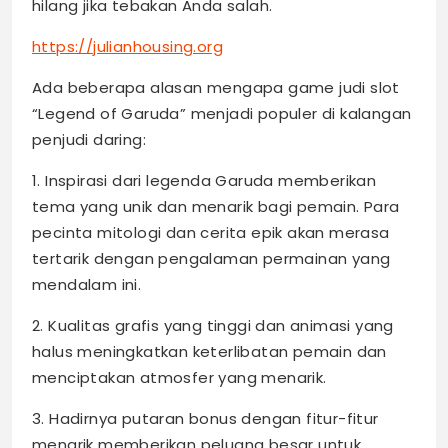
hilang jika tebakan Anda salah.
https://julianhousing.org
Ada beberapa alasan mengapa game judi slot
“Legend of Garuda” menjadi populer di kalangan
penjudi daring:
1. Inspirasi dari legenda Garuda memberikan
tema yang unik dan menarik bagi pemain. Para
pecinta mitologi dan cerita epik akan merasa
tertarik dengan pengalaman permainan yang
mendalam ini.
2. Kualitas grafis yang tinggi dan animasi yang
halus meningkatkan keterlibatan pemain dan
menciptakan atmosfer yang menarik.
3. Hadirnya putaran bonus dengan fitur-fitur
menarik memberikan peluang besar untuk