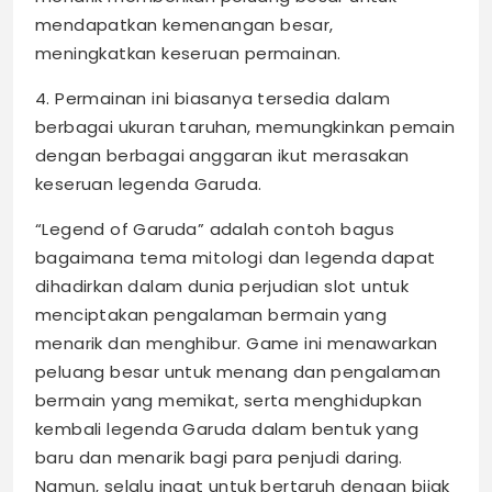
mendapatkan kemenangan besar,
meningkatkan keseruan permainan.
4. Permainan ini biasanya tersedia dalam
berbagai ukuran taruhan, memungkinkan pemain
dengan berbagai anggaran ikut merasakan
keseruan legenda Garuda.
“Legend of Garuda” adalah contoh bagus
bagaimana tema mitologi dan legenda dapat
dihadirkan dalam dunia perjudian slot untuk
menciptakan pengalaman bermain yang
menarik dan menghibur. Game ini menawarkan
peluang besar untuk menang dan pengalaman
bermain yang memikat, serta menghidupkan
kembali legenda Garuda dalam bentuk yang
baru dan menarik bagi para penjudi daring.
Namun, selalu ingat untuk bertaruh dengan bijak