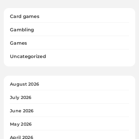
Card games
Gambling
Games
Uncategorized
August 2026
July 2026
June 2026
May 2026
April 2026