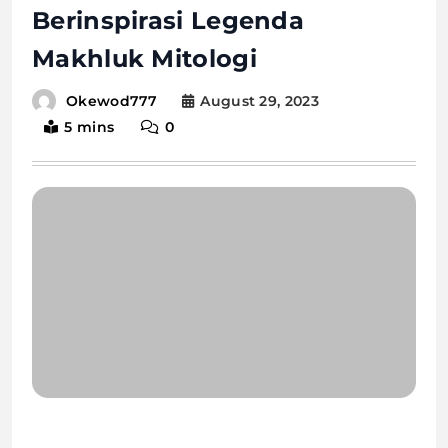
Berinspirasi Legenda
Makhluk Mitologi
August 29, 2023
Okewod777
5 mins
0