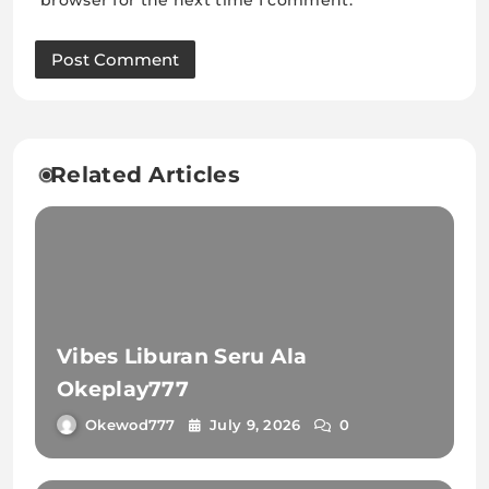
browser for the next time I comment.
Related Articles
Vibes Liburan Seru Ala
Okeplay777
Okewod777
July 9, 2026
0