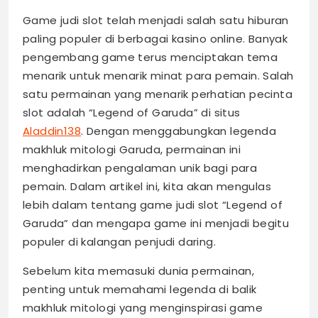
Game judi slot telah menjadi salah satu hiburan
paling populer di berbagai kasino online. Banyak
pengembang game terus menciptakan tema
menarik untuk menarik minat para pemain. Salah
satu permainan yang menarik perhatian pecinta
slot adalah “Legend of Garuda” di situs
Aladdin138
. Dengan menggabungkan legenda
makhluk mitologi Garuda, permainan ini
menghadirkan pengalaman unik bagi para
pemain. Dalam artikel ini, kita akan mengulas
lebih dalam tentang game judi slot “Legend of
Garuda” dan mengapa game ini menjadi begitu
populer di kalangan penjudi daring.
Sebelum kita memasuki dunia permainan,
penting untuk memahami legenda di balik
makhluk mitologi yang menginspirasi game