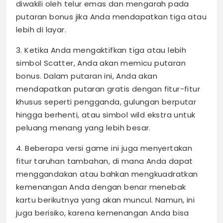
diwakili oleh telur emas dan mengarah pada
putaran bonus jika Anda mendapatkan tiga atau
lebih di layar.
3. Ketika Anda mengaktifkan tiga atau lebih
simbol Scatter, Anda akan memicu putaran
bonus. Dalam putaran ini, Anda akan
mendapatkan putaran gratis dengan fitur-fitur
khusus seperti pengganda, gulungan berputar
hingga berhenti, atau simbol wild ekstra untuk
peluang menang yang lebih besar.
4. Beberapa versi game ini juga menyertakan
fitur taruhan tambahan, di mana Anda dapat
menggandakan atau bahkan mengkuadratkan
kemenangan Anda dengan benar menebak
kartu berikutnya yang akan muncul. Namun, ini
juga berisiko, karena kemenangan Anda bisa