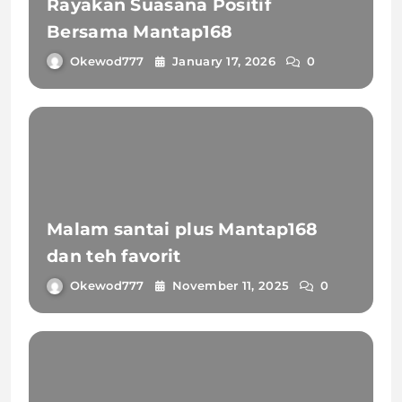
Rayakan Suasana Positif
Bersama Mantap168
Okewod777
January 17, 2026
0
Malam santai plus Mantap168
dan teh favorit
Okewod777
November 11, 2025
0