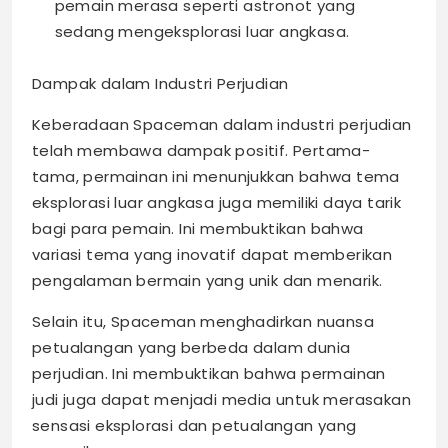
pemain merasa seperti astronot yang
sedang mengeksplorasi luar angkasa.
Dampak dalam Industri Perjudian
Keberadaan Spaceman dalam industri perjudian
telah membawa dampak positif. Pertama-
tama, permainan ini menunjukkan bahwa tema
eksplorasi luar angkasa juga memiliki daya tarik
bagi para pemain. Ini membuktikan bahwa
variasi tema yang inovatif dapat memberikan
pengalaman bermain yang unik dan menarik.
Selain itu, Spaceman menghadirkan nuansa
petualangan yang berbeda dalam dunia
perjudian. Ini membuktikan bahwa permainan
judi juga dapat menjadi media untuk merasakan
sensasi eksplorasi dan petualangan yang