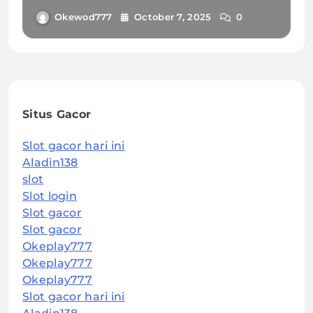
Okewod777
October 7, 2025
0
Situs Gacor
Slot gacor hari ini
Aladin138
slot
Slot login
Slot gacor
Slot gacor
Okeplay777
Okeplay777
Okeplay777
Slot gacor hari ini