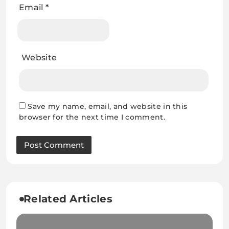
Email
*
Website
Save my name, email, and website in this
browser for the next time I comment.
Related Articles