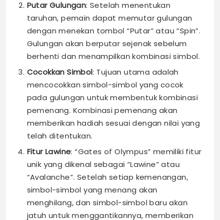
Putar Gulungan
: Setelah menentukan
taruhan, pemain dapat memutar gulungan
dengan menekan tombol “Putar” atau “Spin”.
Gulungan akan berputar sejenak sebelum
berhenti dan menampilkan kombinasi simbol.
Cocokkan Simbol
: Tujuan utama adalah
mencocokkan simbol-simbol yang cocok
pada gulungan untuk membentuk kombinasi
pemenang. Kombinasi pemenang akan
memberikan hadiah sesuai dengan nilai yang
telah ditentukan.
Fitur Lawine
: “Gates of Olympus” memiliki fitur
unik yang dikenal sebagai “Lawine” atau
“Avalanche”. Setelah setiap kemenangan,
simbol-simbol yang menang akan
menghilang, dan simbol-simbol baru akan
jatuh untuk menggantikannya, memberikan