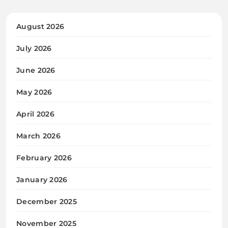
August 2026
July 2026
June 2026
May 2026
April 2026
March 2026
February 2026
January 2026
December 2025
November 2025