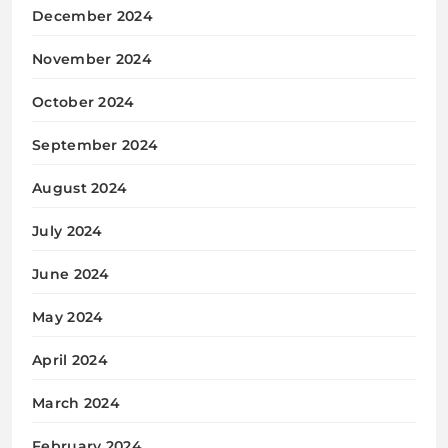
December 2024
November 2024
October 2024
September 2024
August 2024
July 2024
June 2024
May 2024
April 2024
March 2024
February 2024