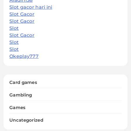
Aladin138
Slot gacor hari ini
Slot Gacor
Slot Gacor
Slot
Slot Gacor
Slot
Slot
Okeplay777
Card games
Gambling
Games
Uncategorized