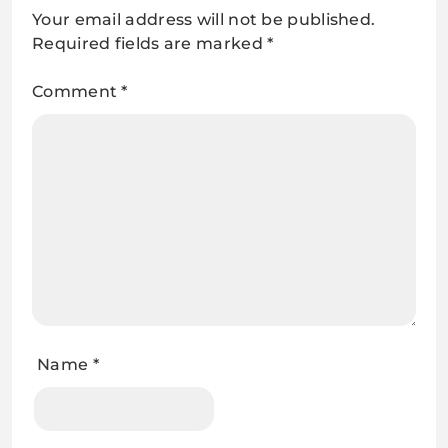
Your email address will not be published.
Required fields are marked
*
Comment
*
Name
*