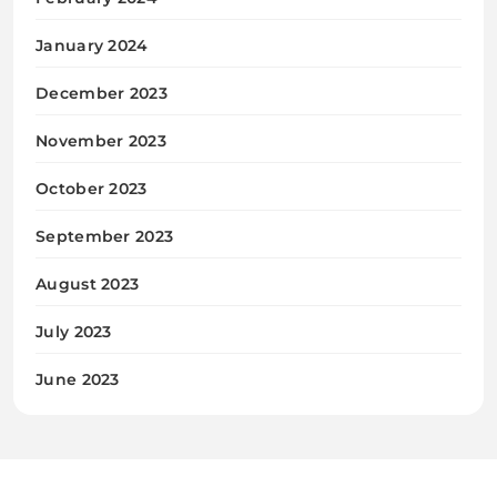
January 2024
December 2023
November 2023
October 2023
September 2023
August 2023
July 2023
June 2023