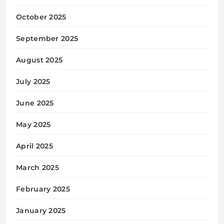
October 2025
September 2025
August 2025
July 2025
June 2025
May 2025
April 2025
March 2025
February 2025
January 2025