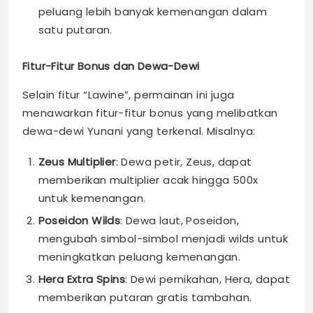
peluang lebih banyak kemenangan dalam
satu putaran.
Fitur-Fitur Bonus dan Dewa-Dewi
Selain fitur “Lawine”, permainan ini juga
menawarkan fitur-fitur bonus yang melibatkan
dewa-dewi Yunani yang terkenal. Misalnya:
Zeus Multiplier
: Dewa petir, Zeus, dapat
memberikan multiplier acak hingga 500x
untuk kemenangan.
Poseidon Wilds
: Dewa laut, Poseidon,
mengubah simbol-simbol menjadi wilds untuk
meningkatkan peluang kemenangan.
Hera Extra Spins
: Dewi pernikahan, Hera, dapat
memberikan putaran gratis tambahan.