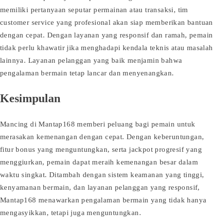
memiliki pertanyaan seputar permainan atau transaksi, tim
customer service yang profesional akan siap memberikan bantuan
dengan cepat. Dengan layanan yang responsif dan ramah, pemain
tidak perlu khawatir jika menghadapi kendala teknis atau masalah
lainnya. Layanan pelanggan yang baik menjamin bahwa
pengalaman bermain tetap lancar dan menyenangkan.
Kesimpulan
Mancing di Mantap168 memberi peluang bagi pemain untuk
merasakan kemenangan dengan cepat. Dengan keberuntungan,
fitur bonus yang menguntungkan, serta jackpot progresif yang
menggiurkan, pemain dapat meraih kemenangan besar dalam
waktu singkat. Ditambah dengan sistem keamanan yang tinggi,
kenyamanan bermain, dan layanan pelanggan yang responsif,
Mantap168 menawarkan pengalaman bermain yang tidak hanya
mengasyikkan, tetapi juga menguntungkan.