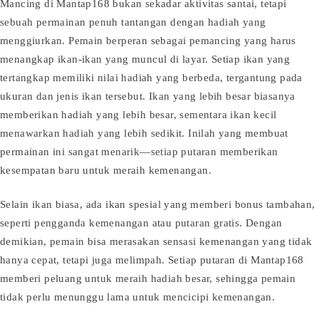
Mancing di Mantap168 bukan sekadar aktivitas santai, tetapi
sebuah permainan penuh tantangan dengan hadiah yang
menggiurkan. Pemain berperan sebagai pemancing yang harus
menangkap ikan-ikan yang muncul di layar. Setiap ikan yang
tertangkap memiliki nilai hadiah yang berbeda, tergantung pada
ukuran dan jenis ikan tersebut. Ikan yang lebih besar biasanya
memberikan hadiah yang lebih besar, sementara ikan kecil
menawarkan hadiah yang lebih sedikit. Inilah yang membuat
permainan ini sangat menarik—setiap putaran memberikan
kesempatan baru untuk meraih kemenangan.
Selain ikan biasa, ada ikan spesial yang memberi bonus tambahan,
seperti pengganda kemenangan atau putaran gratis. Dengan
demikian, pemain bisa merasakan sensasi kemenangan yang tidak
hanya cepat, tetapi juga melimpah. Setiap putaran di Mantap168
memberi peluang untuk meraih hadiah besar, sehingga pemain
tidak perlu menunggu lama untuk mencicipi kemenangan.