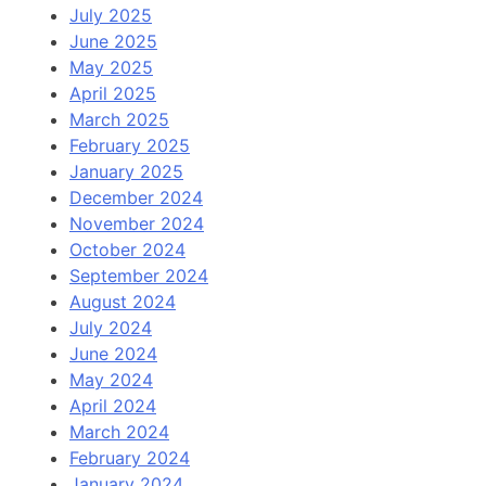
July 2025
June 2025
May 2025
April 2025
March 2025
February 2025
January 2025
December 2024
November 2024
October 2024
September 2024
August 2024
July 2024
June 2024
May 2024
April 2024
March 2024
February 2024
January 2024