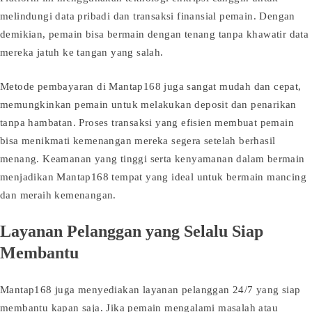
melindungi data pribadi dan transaksi finansial pemain. Dengan
demikian, pemain bisa bermain dengan tenang tanpa khawatir data
mereka jatuh ke tangan yang salah.
Metode pembayaran di Mantap168 juga sangat mudah dan cepat,
memungkinkan pemain untuk melakukan deposit dan penarikan
tanpa hambatan. Proses transaksi yang efisien membuat pemain
bisa menikmati kemenangan mereka segera setelah berhasil
menang. Keamanan yang tinggi serta kenyamanan dalam bermain
menjadikan Mantap168 tempat yang ideal untuk bermain mancing
dan meraih kemenangan.
Layanan Pelanggan yang Selalu Siap
Membantu
Mantap168 juga menyediakan layanan pelanggan 24/7 yang siap
membantu kapan saja. Jika pemain mengalami masalah atau