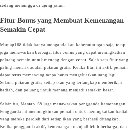
sedang menunggu di ujung joran.
Fitur Bonus yang Membuat Kemenangan
Semakin Cepat
Mantap168 tidak hanya mengandalkan keberuntungan saja, tetapi
juga menawarkan berbagai fitur bonus yang dapat meningkatkan
peluang pemain untuk menang dengan cepat. Salah satu fitur yang
paling menarik adalah putaran gratis. Ketika fitur ini aktif, pemain
dapat terus memancing tanpa harus mengeluarkan uang lagi.
Selama putaran gratis, setiap ikan yang tertangkap memberikan
hadiah, dan peluang untuk menang menjadi semakin besar.
Selain itu, Mantap168 juga menawarkan pengganda kemenangan.
Pengganda ini memungkinkan pemain untuk meningkatkan hadiah
yang mereka peroleh dari setiap ikan yang berhasil ditangkap.
Ketika pengganda aktif, kemenangan menjadi lebih berharga, dan