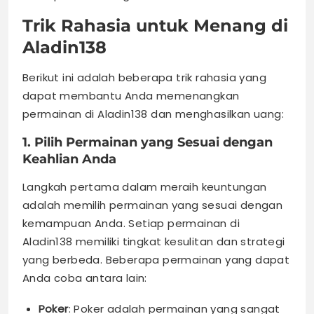
Trik Rahasia untuk Menang di
Aladin138
Berikut ini adalah beberapa trik rahasia yang
dapat membantu Anda memenangkan
permainan di Aladin138 dan menghasilkan uang:
1. Pilih Permainan yang Sesuai dengan
Keahlian Anda
Langkah pertama dalam meraih keuntungan
adalah memilih permainan yang sesuai dengan
kemampuan Anda. Setiap permainan di
Aladin138 memiliki tingkat kesulitan dan strategi
yang berbeda. Beberapa permainan yang dapat
Anda coba antara lain:
Poker
: Poker adalah permainan yang sangat