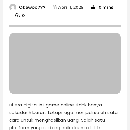
April 1, 2025
10 mins
Okewod777
0
Di era digital ini, game online tidak hanya
sekadar hiburan, tetapi juga menjadi salah satu
cara untuk menghasilkan uang. Salah satu
platform yang sedang naik daun adalah