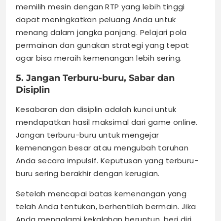
memilih mesin dengan RTP yang lebih tinggi
dapat meningkatkan peluang Anda untuk
menang dalam jangka panjang. Pelajari pola
permainan dan gunakan strategi yang tepat
agar bisa meraih kemenangan lebih sering.
5. Jangan Terburu-buru, Sabar dan
Disiplin
Kesabaran dan disiplin adalah kunci untuk
mendapatkan hasil maksimal dari game online.
Jangan terburu-buru untuk mengejar
kemenangan besar atau mengubah taruhan
Anda secara impulsif. Keputusan yang terburu-
buru sering berakhir dengan kerugian.
Setelah mencapai batas kemenangan yang
telah Anda tentukan, berhentilah bermain. Jika
Anda mengalami kekalahan beruntun, beri diri