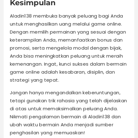
Kesimpulan
Aladin138 membuka banyak peluang bagi Anda
untuk menghasilkan uang melalui game online.
Dengan memilih permainan yang sesuai dengan
keterampilan Anda, memanfaatkan bonus dan
promosi, serta mengelola modal dengan bijak,
Anda bisa meningkatkan peluang untuk meraih
kemenangan. Ingat, kunci sukses dalam bermain
game online adalah kesabaran, disiplin, dan
strategi yang tepat.
Jangan hanya mengandalkan keberuntungan,
tetapi gunakan trik rahasia yang telah dijelaskan
di atas untuk memaksimalkan peluang Anda.
Nikmati pengalaman bermain di Aladin138 dan
ubah waktu bermain Anda menjadi sumber
penghasilan yang memuaskan!