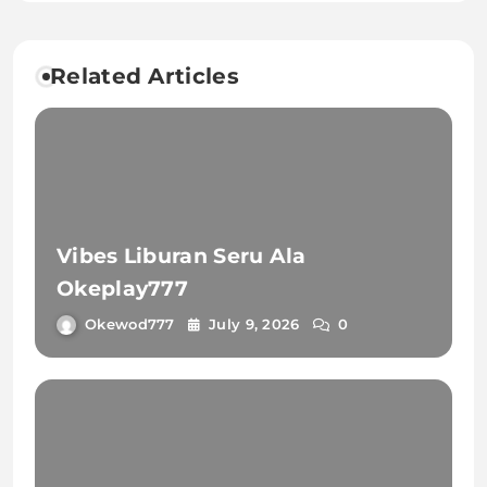
Related Articles
Vibes Liburan Seru Ala
Okeplay777
Okewod777
July 9, 2026
0