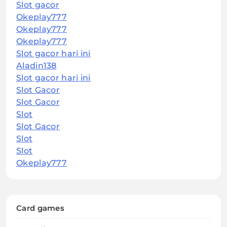
Slot gacor
Okeplay777
Okeplay777
Okeplay777
Slot gacor hari ini
Aladin138
Slot gacor hari ini
Slot Gacor
Slot Gacor
Slot
Slot Gacor
Slot
Slot
Okeplay777
Card games