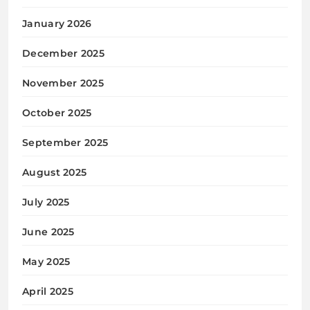
January 2026
December 2025
November 2025
October 2025
September 2025
August 2025
July 2025
June 2025
May 2025
April 2025