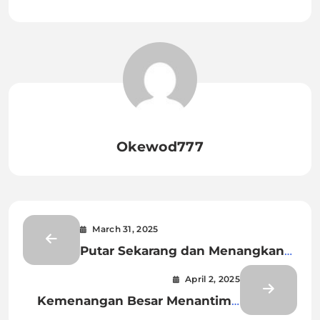
Okewod777
March 31, 2025
Putar Sekarang dan Menangkan
Uang Tunai di Mantap168
April 2, 2025
Kemenangan Besar Menantimu
di Okeplay777