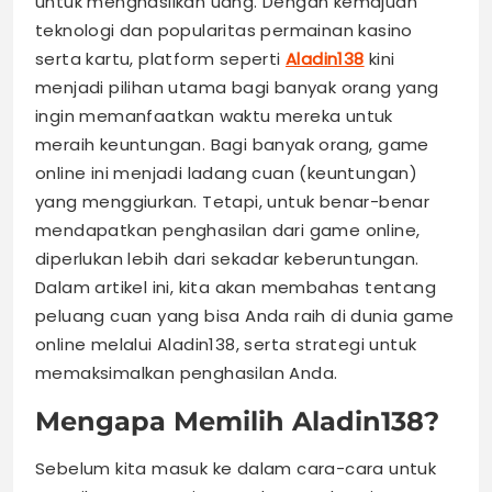
untuk menghasilkan uang. Dengan kemajuan
teknologi dan popularitas permainan kasino
serta kartu, platform seperti
Aladin138
kini
menjadi pilihan utama bagi banyak orang yang
ingin memanfaatkan waktu mereka untuk
meraih keuntungan. Bagi banyak orang, game
online ini menjadi ladang cuan (keuntungan)
yang menggiurkan. Tetapi, untuk benar-benar
mendapatkan penghasilan dari game online,
diperlukan lebih dari sekadar keberuntungan.
Dalam artikel ini, kita akan membahas tentang
peluang cuan yang bisa Anda raih di dunia game
online melalui Aladin138, serta strategi untuk
memaksimalkan penghasilan Anda.
Mengapa Memilih Aladin138?
Sebelum kita masuk ke dalam cara-cara untuk