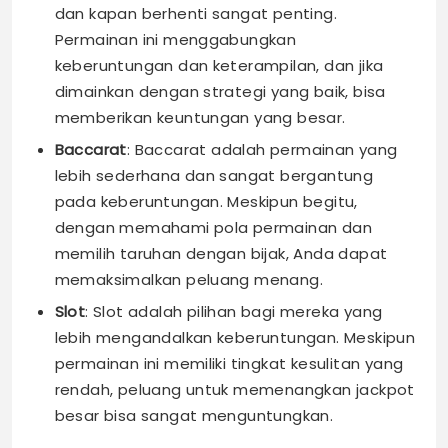
dan kapan berhenti sangat penting.
Permainan ini menggabungkan
keberuntungan dan keterampilan, dan jika
dimainkan dengan strategi yang baik, bisa
memberikan keuntungan yang besar.
Baccarat
: Baccarat adalah permainan yang
lebih sederhana dan sangat bergantung
pada keberuntungan. Meskipun begitu,
dengan memahami pola permainan dan
memilih taruhan dengan bijak, Anda dapat
memaksimalkan peluang menang.
Slot
: Slot adalah pilihan bagi mereka yang
lebih mengandalkan keberuntungan. Meskipun
permainan ini memiliki tingkat kesulitan yang
rendah, peluang untuk memenangkan jackpot
besar bisa sangat menguntungkan.