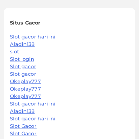
Situs Gacor
Slot gacor hari ini
Aladin138
slot
Slot login
Slot gacor
Slot gacor
Okeplay777
Okeplay777
Okeplay777
Slot gacor hari ini
Aladin138
Slot gacor hari ini
Slot Gacor
Slot Gacor