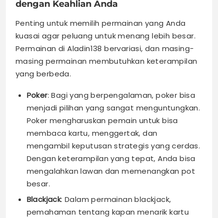
dengan Keahlian Anda
Penting untuk memilih permainan yang Anda
kuasai agar peluang untuk menang lebih besar.
Permainan di Aladin138 bervariasi, dan masing-
masing permainan membutuhkan keterampilan
yang berbeda.
Poker
: Bagi yang berpengalaman, poker bisa
menjadi pilihan yang sangat menguntungkan.
Poker mengharuskan pemain untuk bisa
membaca kartu, menggertak, dan
mengambil keputusan strategis yang cerdas.
Dengan keterampilan yang tepat, Anda bisa
mengalahkan lawan dan memenangkan pot
besar.
Blackjack
: Dalam permainan blackjack,
pemahaman tentang kapan menarik kartu