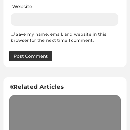
Website
Save my name, email, and website in this
browser for the next time I comment.
Related Articles