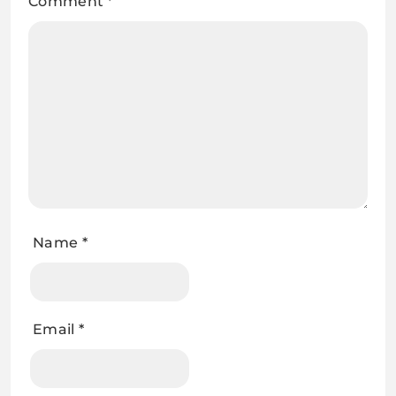
Comment
*
Name
*
Email
*