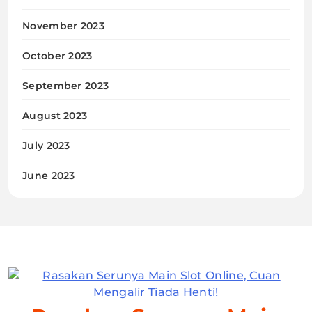
November 2023
October 2023
September 2023
August 2023
July 2023
June 2023