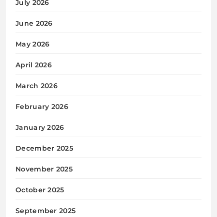
July 2026
June 2026
May 2026
April 2026
March 2026
February 2026
January 2026
December 2025
November 2025
October 2025
September 2025