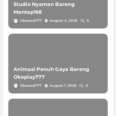
Studio Nyaman Bareng
Mantap168
Okewod777
August 4, 2026
0
Animasi Penuh Gaya Bareng
Okeplay777
Okewod777
August 1, 2026
0