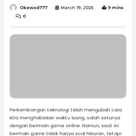
March 19, 2025
9 mins
Okewod777
0
Perkembangan teknologi telah mengubah cara
kita menghabiskan waktu luang, salah satunya
dengan bermain game online. Namun, saat ini
bermain game tidak hanya soal hiburan, tetapi