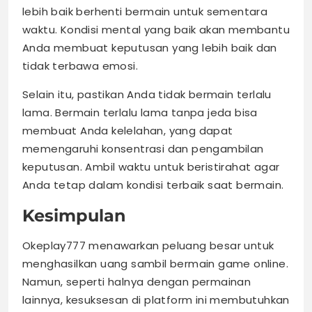
lebih baik berhenti bermain untuk sementara
waktu. Kondisi mental yang baik akan membantu
Anda membuat keputusan yang lebih baik dan
tidak terbawa emosi.
Selain itu, pastikan Anda tidak bermain terlalu
lama. Bermain terlalu lama tanpa jeda bisa
membuat Anda kelelahan, yang dapat
memengaruhi konsentrasi dan pengambilan
keputusan. Ambil waktu untuk beristirahat agar
Anda tetap dalam kondisi terbaik saat bermain.
Kesimpulan
Okeplay777 menawarkan peluang besar untuk
menghasilkan uang sambil bermain game online.
Namun, seperti halnya dengan permainan
lainnya, kesuksesan di platform ini membutuhkan