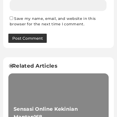
Save my name, email, and website in this
browser for the next time I comment.
Related Articles
Sensasi Online Kekinian
Mantap168