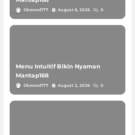
Okewod777
August 6, 2026
0
Menu Intuitif Bikin Nyaman
Mantap168
Okewod777
August 2, 2026
0