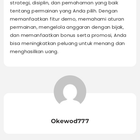
strategi, disiplin, dan pemahaman yang baik
tentang permainan yang Anda pilih. Dengan
memanfaatkan fitur demo, memahami aturan
permainan, mengelola anggaran dengan bijak,
dan memanfaatkan bonus serta promosi, Anda
bisa meningkatkan peluang untuk menang dan
menghasilkan uang.
Okewod777