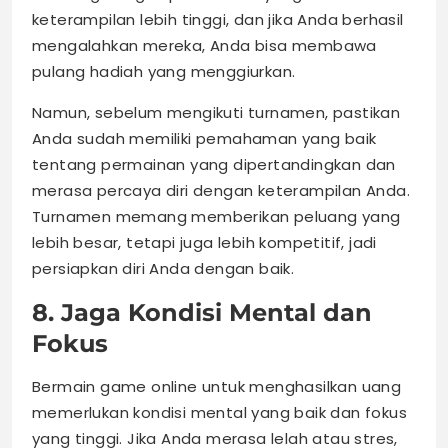
keterampilan lebih tinggi, dan jika Anda berhasil
mengalahkan mereka, Anda bisa membawa
pulang hadiah yang menggiurkan.
Namun, sebelum mengikuti turnamen, pastikan
Anda sudah memiliki pemahaman yang baik
tentang permainan yang dipertandingkan dan
merasa percaya diri dengan keterampilan Anda.
Turnamen memang memberikan peluang yang
lebih besar, tetapi juga lebih kompetitif, jadi
persiapkan diri Anda dengan baik.
8. Jaga Kondisi Mental dan
Fokus
Bermain game online untuk menghasilkan uang
memerlukan kondisi mental yang baik dan fokus
yang tinggi. Jika Anda merasa lelah atau stres,