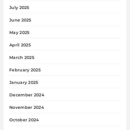
July 2025
June 2025
May 2025
April 2025
March 2025
February 2025
January 2025
December 2024
November 2024
October 2024