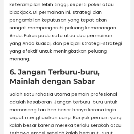
keterampilan lebih tinggi, seperti poker atau
blackjack. Di permainan ini, strategi dan
pengambilan keputusan yang tepat akan
sangat mempengaruhi peluang kemenangan
Anda. Fokus pada satu atau dua permainan
yang Anda kuasai, dan pelajari strategi-strategi
yang efektif untuk meningkatkan peluang
menang.
6. Jangan Terburu-buru,
Mainlah dengan Sabar
Salah satu rahasia utama pemain profesional
adalah kesabaran. Jangan terburu-buru untuk
memasang taruhan besar hanya karena ingin
cepat menghasilkan uang. Banyak pemain yang
kalah besar karena mereka terlalu serakah atau
terbawa emosi setelah kalah berturut-turut.