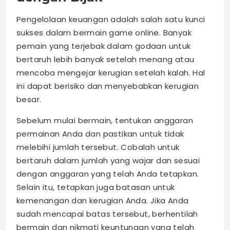
Pengelolaan keuangan adalah salah satu kunci
sukses dalam bermain game online. Banyak
pemain yang terjebak dalam godaan untuk
bertaruh lebih banyak setelah menang atau
mencoba mengejar kerugian setelah kalah. Hal
ini dapat berisiko dan menyebabkan kerugian
besar.
Sebelum mulai bermain, tentukan anggaran
permainan Anda dan pastikan untuk tidak
melebihi jumlah tersebut. Cobalah untuk
bertaruh dalam jumlah yang wajar dan sesuai
dengan anggaran yang telah Anda tetapkan.
Selain itu, tetapkan juga batasan untuk
kemenangan dan kerugian Anda. Jika Anda
sudah mencapai batas tersebut, berhentilah
bermain dan nikmati keuntungan yang telah