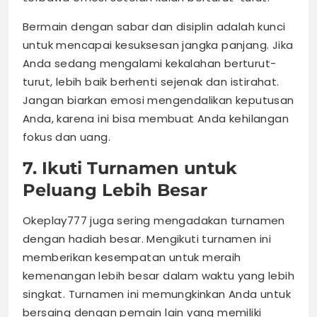
Bermain dengan sabar dan disiplin adalah kunci
untuk mencapai kesuksesan jangka panjang. Jika
Anda sedang mengalami kekalahan berturut-
turut, lebih baik berhenti sejenak dan istirahat.
Jangan biarkan emosi mengendalikan keputusan
Anda, karena ini bisa membuat Anda kehilangan
fokus dan uang.
7. Ikuti Turnamen untuk
Peluang Lebih Besar
Okeplay777 juga sering mengadakan turnamen
dengan hadiah besar. Mengikuti turnamen ini
memberikan kesempatan untuk meraih
kemenangan lebih besar dalam waktu yang lebih
singkat. Turnamen ini memungkinkan Anda untuk
bersaing dengan pemain lain yang memiliki