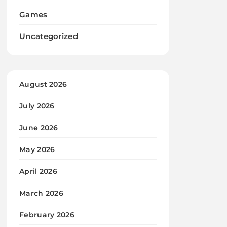
Games
Uncategorized
August 2026
July 2026
June 2026
May 2026
April 2026
March 2026
February 2026