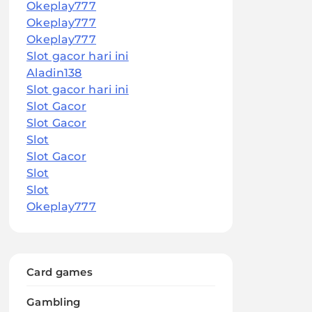
Okeplay777
Okeplay777
Okeplay777
Slot gacor hari ini
Aladin138
Slot gacor hari ini
Slot Gacor
Slot Gacor
Slot
Slot Gacor
Slot
Slot
Okeplay777
Card games
Gambling