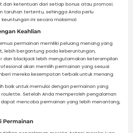
dan ketentuan dari setiap bonus atau promosi.
n taruhan tertentu, sehingga Anda perlu
keuntungan ini secara maksimal.
engan Keahlian
 semua permainan memiliki peluang menang yang
t, lebih bergantung pada keberuntungan,
er dan blackjack lebih mengutamakan keterampilan
profesional akan memilih permainan yang sesuai
beri mereka kesempatan terbaik untuk menang.
bih baik untuk memulai dengan permainan yang
au roulette. Setelah Anda memperoleh pengalaman
da dapat mencoba permainan yang lebih menantang,
si Permainan