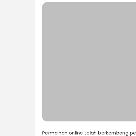
Permainan online telah berkembang p