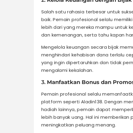
Salah satu rahasia terbesar untuk suk
baik. Pemain profesional selalu memili
lebih dari yang mereka mampu untuk k
dan kemenangan, serta tahu kapan har
Mengelola keuangan secara bijak memu
menghindari kehabisan dana terlalu c
yang ingin dipertaruhkan dan tidak per
mengalami kekalahan.
3.
Manfaatkan Bonus dan Promo
Pemain profesional selalu memanfaatk
platform seperti Aladin138. Dengan m
hadiah lainnya, pemain dapat memper
lebih banyak uang. Hal ini memberikan
meningkatkan peluang menang.