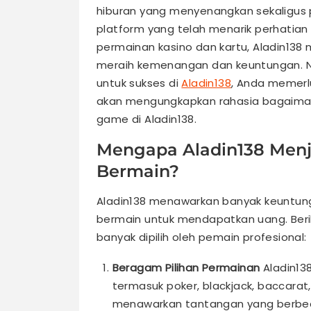
hiburan yang menyenangkan sekaligus 
platform yang telah menarik perhatia
permainan kasino dan kartu, Aladin13
meraih kemenangan dan keuntungan. Na
untuk sukses di
Aladin138
, Anda memerlu
akan mengungkapkan rahasia bagaima
game di Aladin138.
Mengapa Aladin138 Menj
Bermain?
Aladin138 menawarkan banyak keuntung
bermain untuk mendapatkan uang. Beri
banyak dipilih oleh pemain profesional:
Beragam Pilihan Permainan
Aladin13
termasuk poker, blackjack, baccarat,
menawarkan tantangan yang berbe