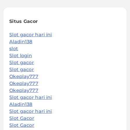
Situs Gacor
Slot gacor hari ini
Aladin138
slot
Slot login
Slot gacor
Slot gacor
Okeplay777
Okeplay777
Okeplay777
Slot gacor hari ini
Aladin138
Slot gacor hari ini
Slot Gacor
Slot Gacor