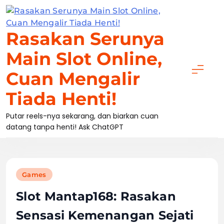
Skip
to
content
Rasakan Serunya
Main Slot Online,
Cuan Mengalir
Tiada Henti!
Putar reels-nya sekarang, dan biarkan cuan
datang tanpa henti! Ask ChatGPT
Games
Slot Mantap168: Rasakan
Sensasi Kemenangan Sejati