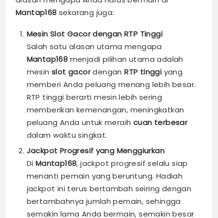
Mantap168
sekarang juga:
Mesin Slot Gacor dengan RTP Tinggi
Salah satu alasan utama mengapa
Mantap168
menjadi pilihan utama adalah
mesin
slot gacor
dengan
RTP tinggi
yang
memberi Anda peluang menang lebih besar.
RTP tinggi berarti mesin lebih sering
memberikan kemenangan, meningkatkan
peluang Anda untuk meraih
cuan terbesar
dalam waktu singkat.
Jackpot Progresif yang Menggiurkan
Di
Mantap168
, jackpot progresif selalu siap
menanti pemain yang beruntung. Hadiah
jackpot ini terus bertambah seiring dengan
bertambahnya jumlah pemain, sehingga
semakin lama Anda bermain, semakin besar