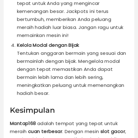
tepat untuk Anda yang mengincar
kemenangan besar. Jackpots ini terus
bertumbuh, memberikan Anda peluang
meraih hadiah luar biasa. Jangan ragu untuk
memainkan mesin ini!
Kelola Modal dengan Bijak
Tentukan anggaran bermain yang sesuai dan
bermainlah dengan bijak. Mengelola modal
dengan tepat memastikan Anda dapat
bermain lebih lama dan lebih sering,
meningkatkan peluang untuk memenangkan
hadiah besar.
Kesimpulan
Mantap168
adalah tempat yang tepat untuk
meraih
cuan terbesar
. Dengan mesin
slot gacor
,