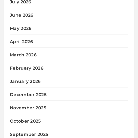
July 2026
June 2026
May 2026
April 2026
March 2026
February 2026
January 2026
December 2025
November 2025
October 2025
September 2025