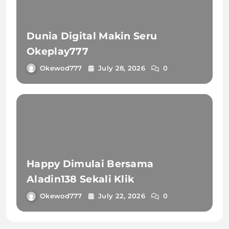
Dunia Digital Makin Seru
Okeplay777
Okewod777
July 28, 2026
0
Happy Dimulai Bersama
Aladin138 Sekali Klik
Okewod777
July 22, 2026
0