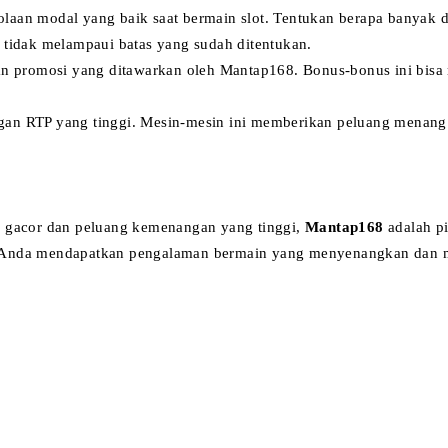
laan modal yang baik saat bermain slot. Tentukan berapa banyak 
 tidak melampaui batas yang sudah ditentukan.
n promosi yang ditawarkan oleh Mantap168. Bonus-bonus ini bi
ngan RTP yang tinggi. Mesin-mesin ini memberikan peluang menang
g gacor dan peluang kemenangan yang tinggi,
Mantap168
adalah pi
 Anda mendapatkan pengalaman bermain yang menyenangkan dan me