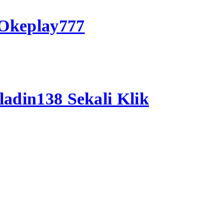
 Okeplay777
adin138 Sekali Klik