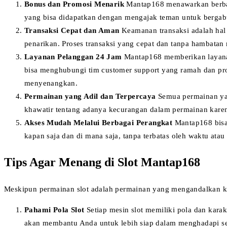
Bonus dan Promosi Menarik
Mantap168 menawarkan berbaga
yang bisa didapatkan dengan mengajak teman untuk bergab
Transaksi Cepat dan Aman
Keamanan transaksi adalah hal 
penarikan. Proses transaksi yang cepat dan tanpa hambata
Layanan Pelanggan 24 Jam
Mantap168 memberikan layanan 
bisa menghubungi tim customer support yang ramah dan pro
menyenangkan.
Permainan yang Adil dan Terpercaya
Semua permainan yang
khawatir tentang adanya kecurangan dalam permainan karena
Akses Mudah Melalui Berbagai Perangkat
Mantap168 bisa 
kapan saja dan di mana saja, tanpa terbatas oleh waktu atau
Tips Agar Menang di Slot Mantap168
Meskipun permainan slot adalah permainan yang mengandalkan k
Pahami Pola Slot
Setiap mesin slot memiliki pola dan karak
akan membantu Anda untuk lebih siap dalam menghadapi se