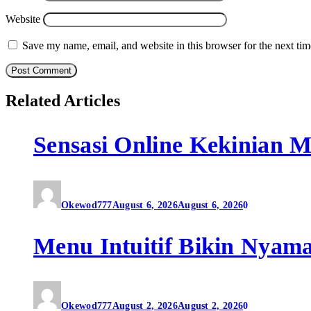
Website
Save my name, email, and website in this browser for the next ti
Related Articles
Sensasi Online Kekinian 
Okewod777
August 6, 2026
August 6, 2026
0
Menu Intuitif Bikin Nya
Okewod777
August 2, 2026
August 2, 2026
0