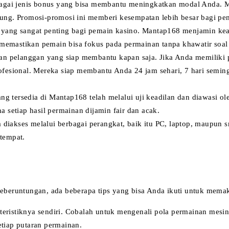
i jenis bonus yang bisa membantu meningkatkan modal Anda. Mula
ung. Promosi-promosi ini memberi kesempatan lebih besar bagi p
yang sangat penting bagi pemain kasino. Mantap168 menjamin keam
n memastikan pemain bisa fokus pada permainan tanpa khawatir soa
pelanggan yang siap membantu kapan saja. Jika Anda memiliki per
fesional. Mereka siap membantu Anda 24 jam sehari, 7 hari semin
 tersedia di Mantap168 telah melalui uji keadilan dan diawasi ol
 setiap hasil permainan dijamin fair dan acak.
diakses melalui berbagai perangkat, baik itu PC, laptop, maupun
 tempat.
eberuntungan, ada beberapa tips yang bisa Anda ikuti untuk mem
teristiknya sendiri. Cobalah untuk mengenali pola permainan mesin 
tiap putaran permainan.