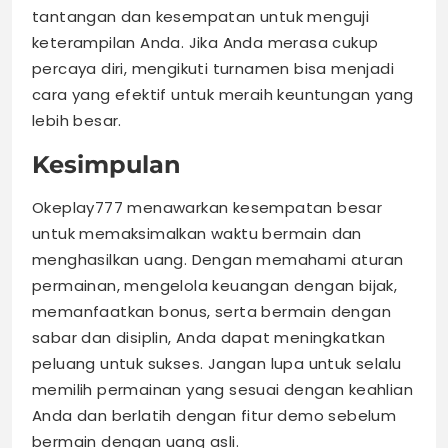
tantangan dan kesempatan untuk menguji
keterampilan Anda. Jika Anda merasa cukup
percaya diri, mengikuti turnamen bisa menjadi
cara yang efektif untuk meraih keuntungan yang
lebih besar.
Kesimpulan
Okeplay777 menawarkan kesempatan besar
untuk memaksimalkan waktu bermain dan
menghasilkan uang. Dengan memahami aturan
permainan, mengelola keuangan dengan bijak,
memanfaatkan bonus, serta bermain dengan
sabar dan disiplin, Anda dapat meningkatkan
peluang untuk sukses. Jangan lupa untuk selalu
memilih permainan yang sesuai dengan keahlian
Anda dan berlatih dengan fitur demo sebelum
bermain dengan uang asli.