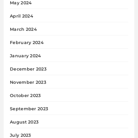
May 2024
April 2024
March 2024
February 2024
January 2024
December 2023
November 2023
October 2023
September 2023
August 2023
July 2023