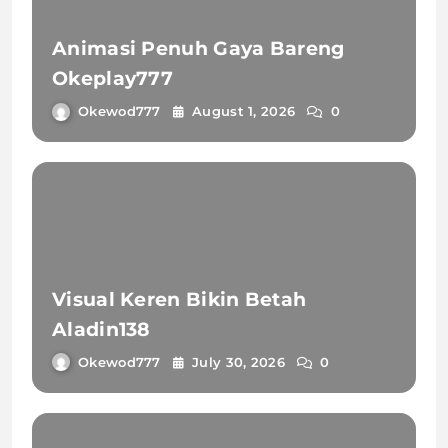
Animasi Penuh Gaya Bareng
Okeplay777
Okewod777
August 1, 2026
0
Visual Keren Bikin Betah
Aladin138
Okewod777
July 30, 2026
0