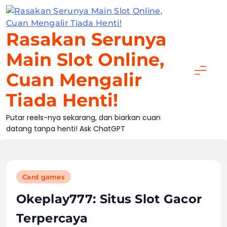
Skip
to
content
Rasakan Serunya
Main Slot Online,
Cuan Mengalir
Tiada Henti!
Putar reels-nya sekarang, dan biarkan cuan
datang tanpa henti! Ask ChatGPT
Card games
Okeplay777: Situs Slot Gacor
Terpercaya