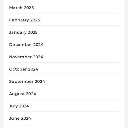
March 2025
February 2025
January 2025
December 2024
November 2024
October 2024
September 2024
August 2024
July 2024
June 2024