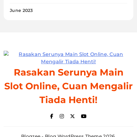
June 2023
Rasakan Serunya Main
Slot Online, Cuan Mengalir
Tiada Henti!
Blogzee - Blog WordPress Theme 2026.