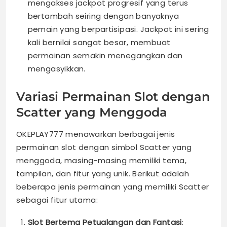
mengakses jackpot progresif yang terus
bertambah seiring dengan banyaknya
pemain yang berpartisipasi. Jackpot ini sering
kali bernilai sangat besar, membuat
permainan semakin menegangkan dan
mengasyikkan.
Variasi Permainan Slot dengan
Scatter yang Menggoda
OKEPLAY777 menawarkan berbagai jenis
permainan slot dengan simbol Scatter yang
menggoda, masing-masing memiliki tema,
tampilan, dan fitur yang unik. Berikut adalah
beberapa jenis permainan yang memiliki Scatter
sebagai fitur utama:
Slot Bertema Petualangan dan Fantasi
: