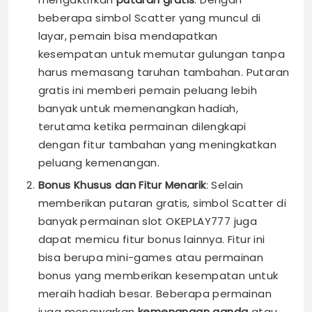
beberapa simbol Scatter yang muncul di
layar, pemain bisa mendapatkan
kesempatan untuk memutar gulungan tanpa
harus memasang taruhan tambahan. Putaran
gratis ini memberi pemain peluang lebih
banyak untuk memenangkan hadiah,
terutama ketika permainan dilengkapi
dengan fitur tambahan yang meningkatkan
peluang kemenangan.
Bonus Khusus dan Fitur Menarik
: Selain
memberikan putaran gratis, simbol Scatter di
banyak permainan slot OKEPLAY777 juga
dapat memicu fitur bonus lainnya. Fitur ini
bisa berupa mini-games atau permainan
bonus yang memberikan kesempatan untuk
meraih hadiah besar. Beberapa permainan
juga menawarkan
kemenangan ganda
atau