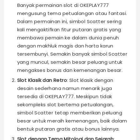
Banyak permainan slot di OKEPLAY777
mengusung tema petualangan atau fantasi.
Dalam permainan ini, simbol Scatter sering
kali mengaktifkan fitur putaran gratis yang
membawa pemain ke dalam dunia penuh
dengan makhluk magis dan harta karun
tersembunyi. Semakin banyak simbol Scatter
yang muncul, semakin besar peluang untuk
mengakses bonus dan kemenangan besar.
Slot Klasik dan Retro
: Slot klasik dengan
desain sederhana namun menarik juga
tersedia di OKEPLAY777. Meskipun tidak
sekompleks slot bertema petualangan,
simbol Scatter tetap memberikan peluang
besar untuk meraih kemenangan, baik dalam
bentuk putaran gratis atau bonus lainnya.
Slot dengan Tema Mitologi dan Sejarah
: