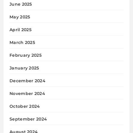
June 2025
May 2025
April 2025
March 2025
February 2025
January 2025
December 2024
November 2024
October 2024
September 2024
August 2024