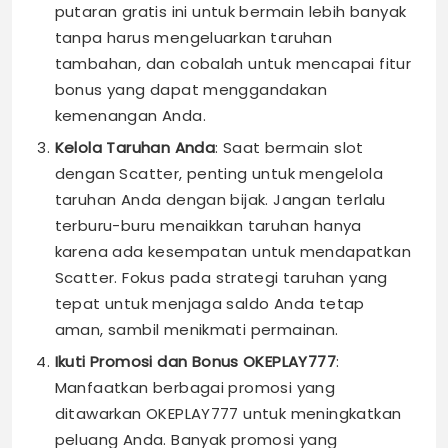
putaran gratis ini untuk bermain lebih banyak
tanpa harus mengeluarkan taruhan
tambahan, dan cobalah untuk mencapai fitur
bonus yang dapat menggandakan
kemenangan Anda.
Kelola Taruhan Anda
: Saat bermain slot
dengan Scatter, penting untuk mengelola
taruhan Anda dengan bijak. Jangan terlalu
terburu-buru menaikkan taruhan hanya
karena ada kesempatan untuk mendapatkan
Scatter. Fokus pada strategi taruhan yang
tepat untuk menjaga saldo Anda tetap
aman, sambil menikmati permainan.
Ikuti Promosi dan Bonus OKEPLAY777
:
Manfaatkan berbagai promosi yang
ditawarkan OKEPLAY777 untuk meningkatkan
peluang Anda. Banyak promosi yang