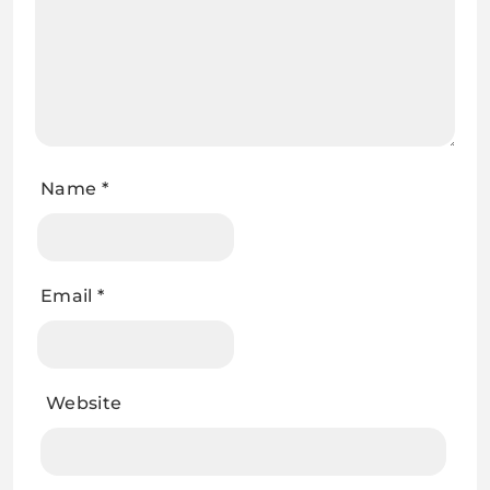
Name
*
Email
*
Website