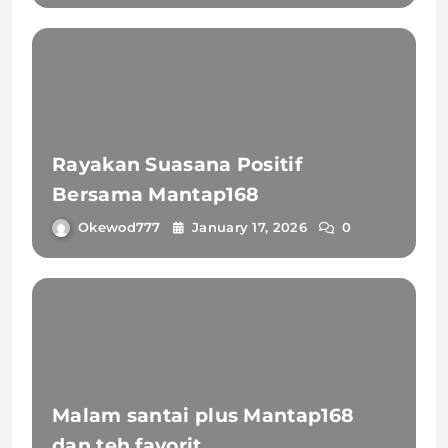
Rayakan Suasana Positif
Bersama Mantap168
Okewod777
January 17, 2026
0
Malam santai plus Mantap168
dan teh favorit