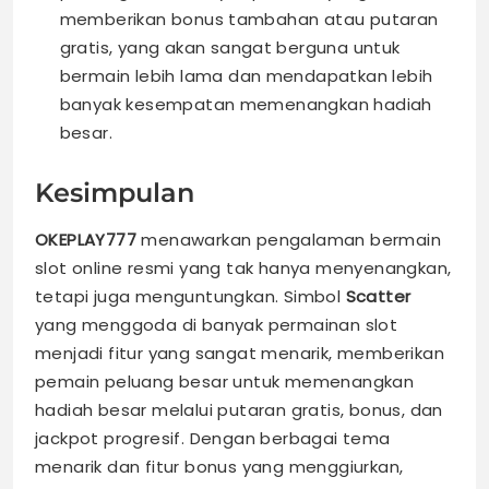
memberikan bonus tambahan atau putaran
gratis, yang akan sangat berguna untuk
bermain lebih lama dan mendapatkan lebih
banyak kesempatan memenangkan hadiah
besar.
Kesimpulan
OKEPLAY777
menawarkan pengalaman bermain
slot online resmi yang tak hanya menyenangkan,
tetapi juga menguntungkan. Simbol
Scatter
yang menggoda di banyak permainan slot
menjadi fitur yang sangat menarik, memberikan
pemain peluang besar untuk memenangkan
hadiah besar melalui putaran gratis, bonus, dan
jackpot progresif. Dengan berbagai tema
menarik dan fitur bonus yang menggiurkan,