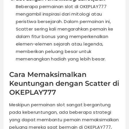
Beberapa permainan slot di OKEPLAY777
mengambil inspirasi dari mitologi atau
peristiwa bersejarah. Dalam permainan ini,
Scatter sering kali mengarahkan pemain ke
dalam fitur bonus yang memperkenalkan
elemen-elemen sejarah atau legenda,
memberikan peluang besar untuk
memenangkan hadiah yang lebih besar.
Cara Memaksimalkan
Keuntungan dengan Scatter di
OKEPLAY777
Meskipun permainan slot sangat bergantung
pada keberuntungan, ada beberapa strategi
yang dapat membantu pemain memaksimalkan
peluang mereka saat bermain di OKEPLAY777,