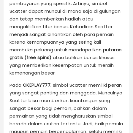
pembayaran yang spesifik. Artinya, simbol
Scatter dapat muncul di mana saja di gulungan
dan tetap memberikan hadiah atau
mengaktifkan fitur bonus. Kehadiran Scatter
menjadi sangat dinantikan oleh para pemain
karena kemampuannya yang sering kali
membuka peluang untuk mendapatkan
putaran
gratis (free spins)
atau bahkan bonus khusus
yang memberikan kesempatan untuk meraih
kemenangan besar.
Pada
OKEPLAY777
, simbol Scatter memiliki peran
yang sangat penting dan menggoda. Munculnya
Scatter bisa memberikan keuntungan yang
sangat besar bagi pemain, bahkan dalam
permainan yang tidak mengharuskan simbol
berada dalam urutan tertentu. Jadi, baik pemula
maupun pemain berpengalaman, selalu memiliki