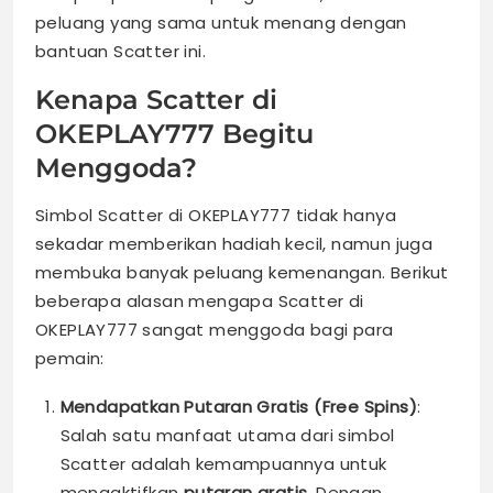
peluang yang sama untuk menang dengan
bantuan Scatter ini.
Kenapa Scatter di
OKEPLAY777 Begitu
Menggoda?
Simbol Scatter di OKEPLAY777 tidak hanya
sekadar memberikan hadiah kecil, namun juga
membuka banyak peluang kemenangan. Berikut
beberapa alasan mengapa Scatter di
OKEPLAY777 sangat menggoda bagi para
pemain:
Mendapatkan Putaran Gratis (Free Spins)
:
Salah satu manfaat utama dari simbol
Scatter adalah kemampuannya untuk
mengaktifkan
putaran gratis
. Dengan