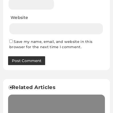
Website
Save my name, email, and website in this
browser for the next time I comment.
Related Articles