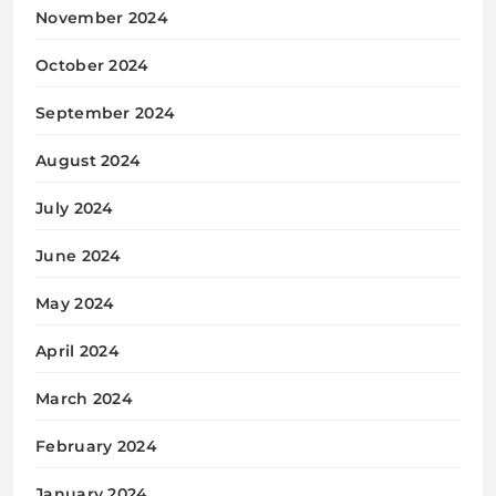
November 2024
October 2024
September 2024
August 2024
July 2024
June 2024
May 2024
April 2024
March 2024
February 2024
January 2024