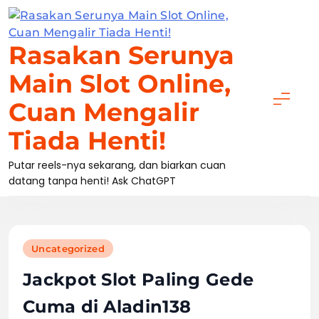
Skip
to
content
Rasakan Serunya
Main Slot Online,
Cuan Mengalir
Tiada Henti!
Putar reels-nya sekarang, dan biarkan cuan
datang tanpa henti! Ask ChatGPT
Uncategorized
Jackpot Slot Paling Gede
Cuma di Aladin138