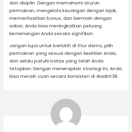
dan disiplin. Dengan memahami aturan
permainan, mengelola keuangan dengan bijak,
memanfaatkan bonus, dan bermain dengan
sabar, Anda bisa meningkatkan peluang
kemenangan Anda secara signifikan.
Jangan lupa untuk berlatih di fitur demo, pilih
permainan yang sesuai dengan keahlian Anda,
dan selalu patuhi batas yang telah Anda
tetapkan. Dengan menerapkan strategi ini, Anda
bisa meraih cuan secara konsisten di Aladin138.