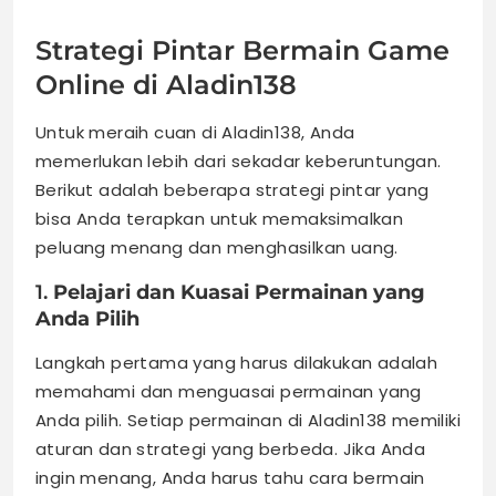
Strategi Pintar Bermain Game
Online di Aladin138
Untuk meraih cuan di Aladin138, Anda
memerlukan lebih dari sekadar keberuntungan.
Berikut adalah beberapa strategi pintar yang
bisa Anda terapkan untuk memaksimalkan
peluang menang dan menghasilkan uang.
1.
Pelajari dan Kuasai Permainan yang
Anda Pilih
Langkah pertama yang harus dilakukan adalah
memahami dan menguasai permainan yang
Anda pilih. Setiap permainan di Aladin138 memiliki
aturan dan strategi yang berbeda. Jika Anda
ingin menang, Anda harus tahu cara bermain