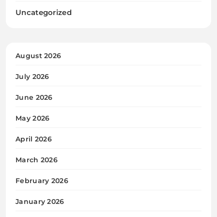
Uncategorized
August 2026
July 2026
June 2026
May 2026
April 2026
March 2026
February 2026
January 2026