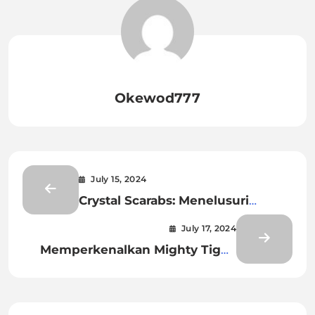
Okewod777
July 15, 2024
Crystal Scarabs: Menelusuri
Keindahan dan Misteri di Dunia
July 17, 2024
Virtual
Memperkenalkan Mighty Tiger:
Sebuah Permainan yang
Membawa Anda ke Dunia yang
Penuh Petualangan