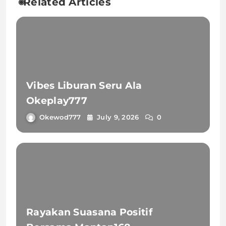
Related Articles
Vibes Liburan Seru Ala
Okeplay777
Okewod777
July 9, 2026
0
Rayakan Suasana Positif