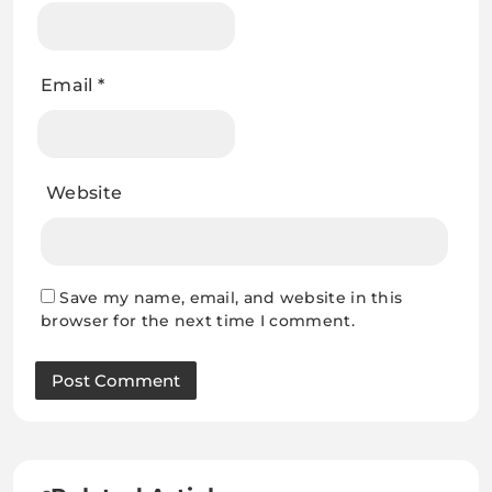
Email
*
Website
Save my name, email, and website in this
browser for the next time I comment.