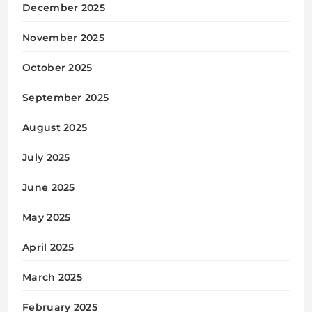
December 2025
November 2025
October 2025
September 2025
August 2025
July 2025
June 2025
May 2025
April 2025
March 2025
February 2025