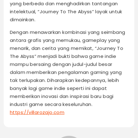
yang berbeda dan menghadirkan tantangan
intelektual, “Journey To The Abyss” layak untuk
dimainkan.
Dengan menawarkan kombinasi yang seimbang
antara grafis yang memukau, gameplay yang
menarik, dan cerita yang memikat, “Journey To
The Abyss” menjadi bukti bahwa game indie
mampu bersaing dengan judul-judul besar
dalam memberikan pengalaman gaming yang
tak terlupakan. Diharapkan kedepannya, lebih
banyak lagi game indie seperti ini dapat
memberikan inovasi dan inspirasi baru bagi
industri game secara keseluruhan.
https://villarozajo.com