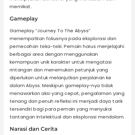
memikat.
Gameplay
Gameplay “Journey To The Abyss”
menempatkan fokusnya pada eksplorasi dan
pemecahan teka-teki. Pemain harus menjelajahi
berbagai area dengan menggunakan
kemampuan unik karakter untuk mengatasi
rintangan dan menemukan petunjuk yang
diperlukan untuk melanjutkan perjalanan ke
dalam Abyss. Meskipun gameplay-nya tidak
menawarkan aksi yang cepat, pengalaman yang
tenang dan penuh refleksi ini menjadi daya tarik
tersendiri bagi para pemain yang menyukai
tantangan intelektual dan eksplorasi mendalam.
Narasi dan Cerita