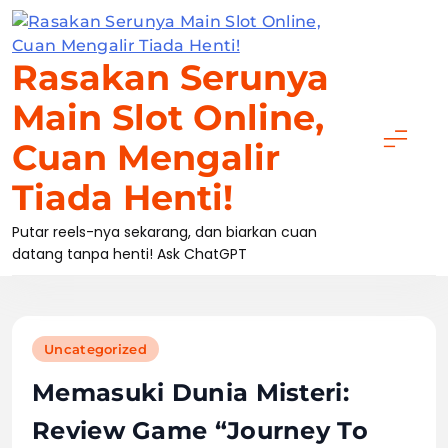
Skip
to
content
Rasakan Serunya
Main Slot Online,
Cuan Mengalir
Tiada Henti!
Putar reels-nya sekarang, dan biarkan cuan
datang tanpa henti! Ask ChatGPT
Uncategorized
Memasuki Dunia Misteri:
Review Game “Journey To