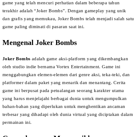
game yang telah mencuri perhatian dalam beberapa tahun
terakhir adalah “Joker Bombs”. Dengan gameplay yang unik
dan grafis yang memukau, Joker Bombs telah menjadi salah satu
game paling diminati di pasaran saat ini.
Mengenal Joker Bombs
Joker Bombs
adalah game aksi-platform yang dikembangkan
oleh studio indie bernama Vortex Entertainment. Game ini
menggabungkan elemen-elemen dari genre aksi, teka-teki, dan
platformer dalam paket yang menarik dan menantang. Cerita
game ini berpusat pada petualangan seorang karakter utama
yang harus menjelajahi berbagai dunia untuk mengumpulkan
bahan-bahan yang diperlukan untuk menghentikan ancaman
terbesar yang dihadapi oleh dunia virtual yang diciptakan dalam
permainan ini.