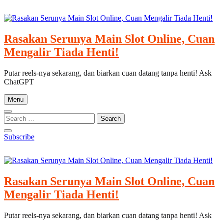
Skip
to
content
Rasakan Serunya Main Slot Online, Cuan
Mengalir Tiada Henti!
Putar reels-nya sekarang, dan biarkan cuan datang tanpa henti! Ask
ChatGPT
Menu
Subscribe
Rasakan Serunya Main Slot Online, Cuan
Mengalir Tiada Henti!
Putar reels-nya sekarang, dan biarkan cuan datang tanpa henti! Ask