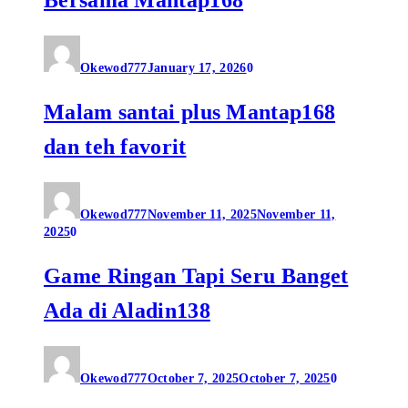
Bersama Mantap168
Okewod777
January 17, 2026
0
Malam santai plus Mantap168
dan teh favorit
Okewod777
November 11, 2025
November 11,
2025
0
Game Ringan Tapi Seru Banget
Ada di Aladin138
Okewod777
October 7, 2025
October 7, 2025
0