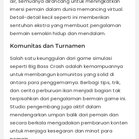
air, semuanya dirancang untuk meningkatkan
imersi pemain dalam dunia memancing virtual.
Detail-detail kecil seperti ini memberikan
sentuhan ekstra yang membuat pengalaman
bermain semakin hidup dan mendalam.
Komunitas dan Turnamen
Salah satu keunggulan dari game simulasi
seperti Big Bass Crash adalah kemampuannya
untuk membangun komunitas yang solid di
antara para penggemarnya. Berbagi tips, trik,
dan cerita perburuan ikan menjadi bagian tak
terpisahkan dari pengalaman bermain game ini.
Studio pengembang juga aktif dalam
mendengarkan umpan balik dari pemain dan
secara berkala mengadakan pembaruan konten
untuk menjaga kesegaran dan minat para
pemain.