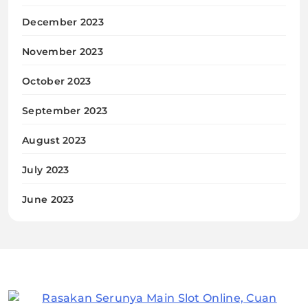
December 2023
November 2023
October 2023
September 2023
August 2023
July 2023
June 2023