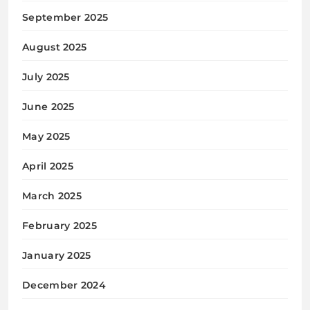
September 2025
August 2025
July 2025
June 2025
May 2025
April 2025
March 2025
February 2025
January 2025
December 2024