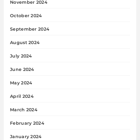
November 2024
October 2024
September 2024
August 2024
July 2024
June 2024
May 2024
April 2024
March 2024
February 2024
January 2024