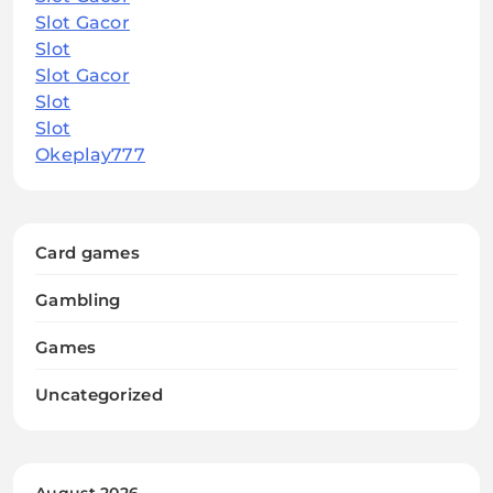
Slot Gacor
Slot
Slot Gacor
Slot
Slot
Okeplay777
Card games
Gambling
Games
Uncategorized