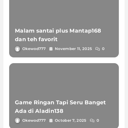
Malam santai plus Mantap168
dan teh favorit
Okewod777
November 11, 2025
0
Game Ringan Tapi Seru Banget
Ada di Aladin138
Okewod777
October 7, 2025
0