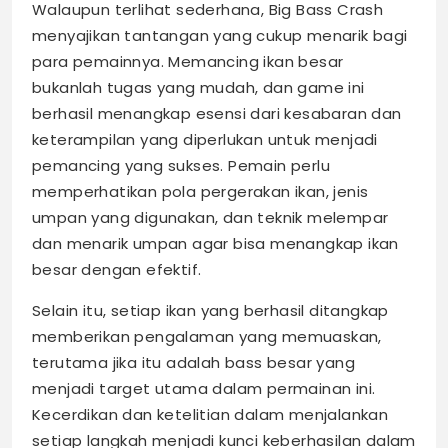
Walaupun terlihat sederhana, Big Bass Crash
menyajikan tantangan yang cukup menarik bagi
para pemainnya. Memancing ikan besar
bukanlah tugas yang mudah, dan game ini
berhasil menangkap esensi dari kesabaran dan
keterampilan yang diperlukan untuk menjadi
pemancing yang sukses. Pemain perlu
memperhatikan pola pergerakan ikan, jenis
umpan yang digunakan, dan teknik melempar
dan menarik umpan agar bisa menangkap ikan
besar dengan efektif.
Selain itu, setiap ikan yang berhasil ditangkap
memberikan pengalaman yang memuaskan,
terutama jika itu adalah bass besar yang
menjadi target utama dalam permainan ini.
Kecerdikan dan ketelitian dalam menjalankan
setiap langkah menjadi kunci keberhasilan dalam