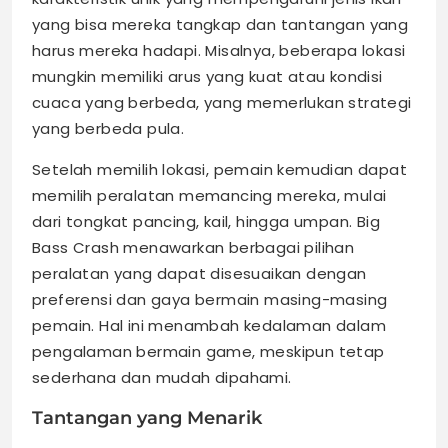
yang bisa mereka tangkap dan tantangan yang
harus mereka hadapi. Misalnya, beberapa lokasi
mungkin memiliki arus yang kuat atau kondisi
cuaca yang berbeda, yang memerlukan strategi
yang berbeda pula.
Setelah memilih lokasi, pemain kemudian dapat
memilih peralatan memancing mereka, mulai
dari tongkat pancing, kail, hingga umpan. Big
Bass Crash menawarkan berbagai pilihan
peralatan yang dapat disesuaikan dengan
preferensi dan gaya bermain masing-masing
pemain. Hal ini menambah kedalaman dalam
pengalaman bermain game, meskipun tetap
sederhana dan mudah dipahami.
Tantangan yang Menarik