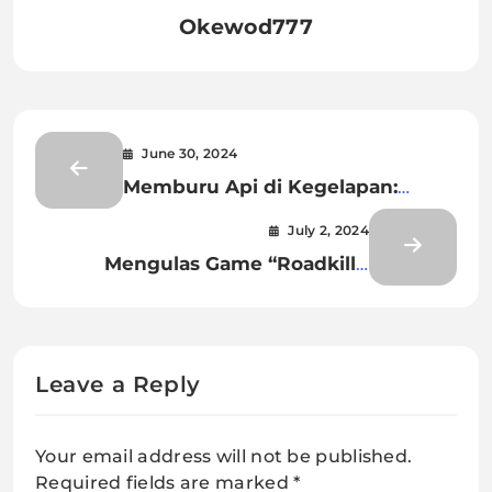
Okewod777
June 30, 2024
Memburu Api di Kegelapan:
Eksplorasi Game Firefly Hunter
July 2, 2024
Mengulas Game “Roadkill”:
Menghadapi Tantangan di
Jalanan Digital
Leave a Reply
Your email address will not be published.
Required fields are marked
*