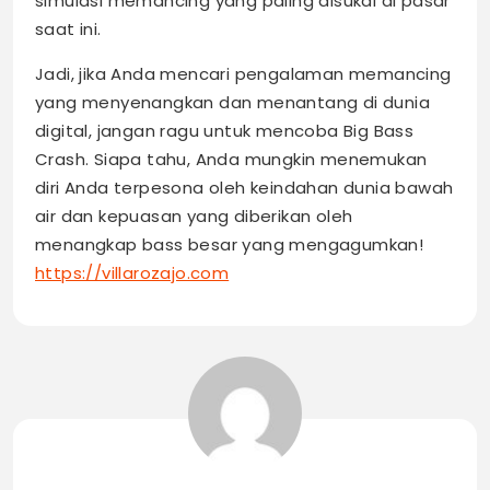
simulasi memancing yang paling disukai di pasar
saat ini.
Jadi, jika Anda mencari pengalaman memancing
yang menyenangkan dan menantang di dunia
digital, jangan ragu untuk mencoba Big Bass
Crash. Siapa tahu, Anda mungkin menemukan
diri Anda terpesona oleh keindahan dunia bawah
air dan kepuasan yang diberikan oleh
menangkap bass besar yang mengagumkan!
https://villarozajo.com