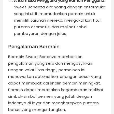
Antarmuka Pengguna yang Ramah Pengguna
:
Sweet Bonanza dirancang dengan antarmuka
yang intuitif, memudahkan pemain untuk
memilih taruhan mereka, mengaktifkan fitur
putaran otomatis, dan melihat tabel
pembayaran dengan jelas.
Pengalaman Bermain
Bermain Sweet Bonanza memberikan
pengalaman yang seru dan mengasyikkan.
Dengan volatilitas tinggi, permainan ini
menawarkan potensi kemenangan besar yang
dapat membuat adrenalin pemain meningkat.
Pemain dapat merasakan kegembiraan melihat
simbol-simbol permen yang jatuh dengan
indahnya di layar dan mengharapkan putaran
bonus yang menguntungkan.