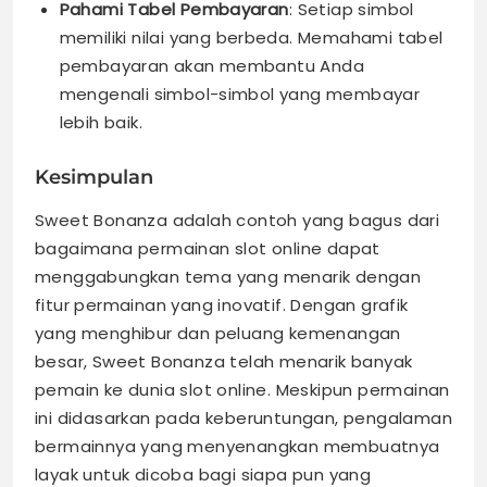
Pahami Tabel Pembayaran
: Setiap simbol
memiliki nilai yang berbeda. Memahami tabel
pembayaran akan membantu Anda
mengenali simbol-simbol yang membayar
lebih baik.
Kesimpulan
Sweet Bonanza adalah contoh yang bagus dari
bagaimana permainan slot online dapat
menggabungkan tema yang menarik dengan
fitur permainan yang inovatif. Dengan grafik
yang menghibur dan peluang kemenangan
besar, Sweet Bonanza telah menarik banyak
pemain ke dunia slot online. Meskipun permainan
ini didasarkan pada keberuntungan, pengalaman
bermainnya yang menyenangkan membuatnya
layak untuk dicoba bagi siapa pun yang