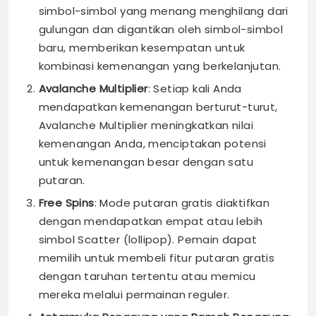
simbol-simbol yang menang menghilang dari
gulungan dan digantikan oleh simbol-simbol
baru, memberikan kesempatan untuk
kombinasi kemenangan yang berkelanjutan.
Avalanche Multiplier
: Setiap kali Anda
mendapatkan kemenangan berturut-turut,
Avalanche Multiplier meningkatkan nilai
kemenangan Anda, menciptakan potensi
untuk kemenangan besar dengan satu
putaran.
Free Spins
: Mode putaran gratis diaktifkan
dengan mendapatkan empat atau lebih
simbol Scatter (lollipop). Pemain dapat
memilih untuk membeli fitur putaran gratis
dengan taruhan tertentu atau memicu
mereka melalui permainan reguler.