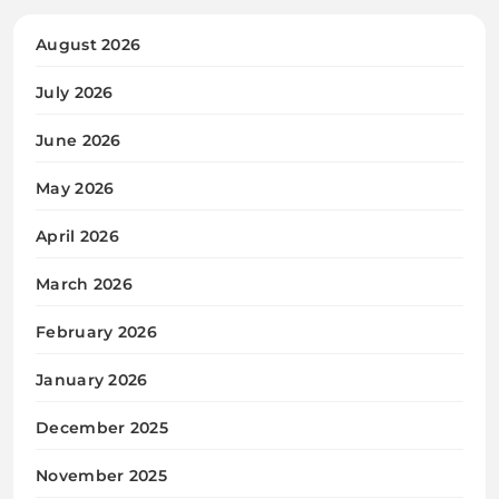
August 2026
July 2026
June 2026
May 2026
April 2026
March 2026
February 2026
January 2026
December 2025
November 2025