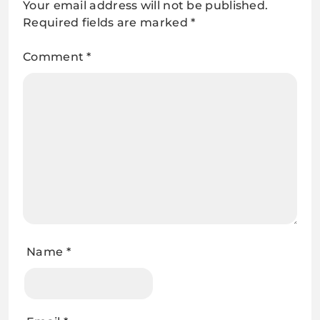
Your email address will not be published.
Required fields are marked
*
Comment
*
Name
*