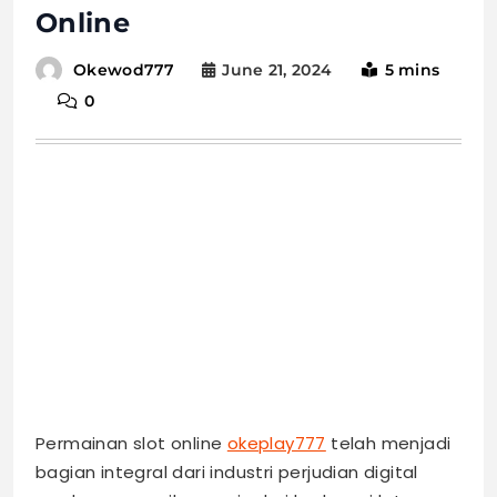
Online
June 21, 2024
5 mins
Okewod777
0
Permainan slot online
okeplay777
telah menjadi
bagian integral dari industri perjudian digital