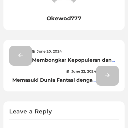
Okewod777
June 20, 2024
Membongkar Kepopuleran dan
Kegemaran Terhadap Game Great
June 22, 2024
Lion
Memasuki Dunia Fantasi dengan
Game Fortune Dragon
Leave a Reply