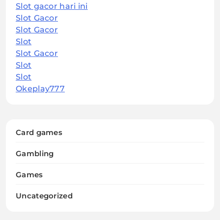
Slot gacor hari ini
Slot Gacor
Slot Gacor
Slot
Slot Gacor
Slot
Slot
Okeplay777
Card games
Gambling
Games
Uncategorized