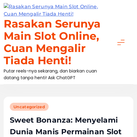
Skip
to
content
Rasakan Serunya
Main Slot Online,
Cuan Mengalir
Tiada Henti!
Putar reels-nya sekarang, dan biarkan cuan
datang tanpa henti! Ask ChatGPT
Uncategorized
Sweet Bonanza: Menyelami
Dunia Manis Permainan Slot