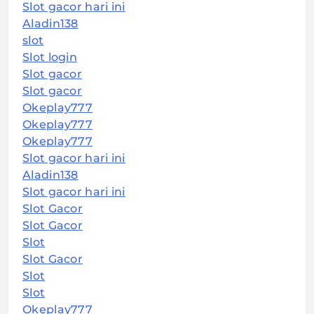
Slot gacor hari ini
Aladin138
slot
Slot login
Slot gacor
Slot gacor
Okeplay777
Okeplay777
Okeplay777
Slot gacor hari ini
Aladin138
Slot gacor hari ini
Slot Gacor
Slot Gacor
Slot
Slot Gacor
Slot
Slot
Okeplay777