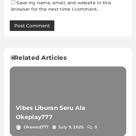
Save my name, email, and website in this
browser for the next time I comment.
Related Articles
Vibes Liburan Seru Ala
Okeplay777
Okewod777
July 9, 2026
0