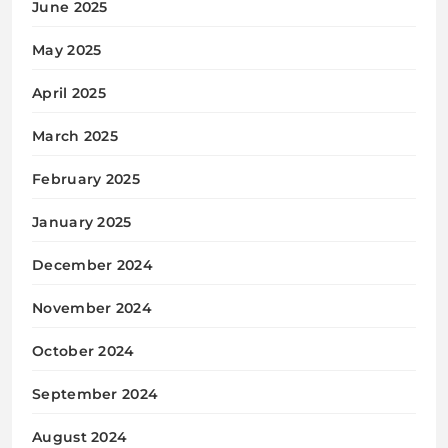
June 2025
May 2025
April 2025
March 2025
February 2025
January 2025
December 2024
November 2024
October 2024
September 2024
August 2024