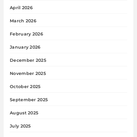
April 2026
March 2026
February 2026
January 2026
December 2025
November 2025
October 2025
September 2025
August 2025
July 2025