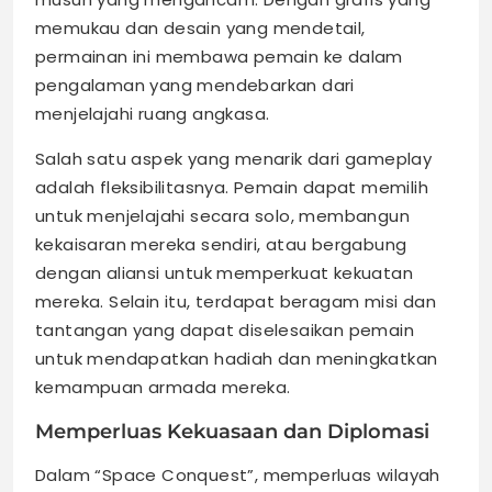
memukau dan desain yang mendetail,
permainan ini membawa pemain ke dalam
pengalaman yang mendebarkan dari
menjelajahi ruang angkasa.
Salah satu aspek yang menarik dari gameplay
adalah fleksibilitasnya. Pemain dapat memilih
untuk menjelajahi secara solo, membangun
kekaisaran mereka sendiri, atau bergabung
dengan aliansi untuk memperkuat kekuatan
mereka. Selain itu, terdapat beragam misi dan
tantangan yang dapat diselesaikan pemain
untuk mendapatkan hadiah dan meningkatkan
kemampuan armada mereka.
Memperluas Kekuasaan dan Diplomasi
Dalam “Space Conquest”, memperluas wilayah