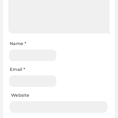
Name
*
Email
*
Website