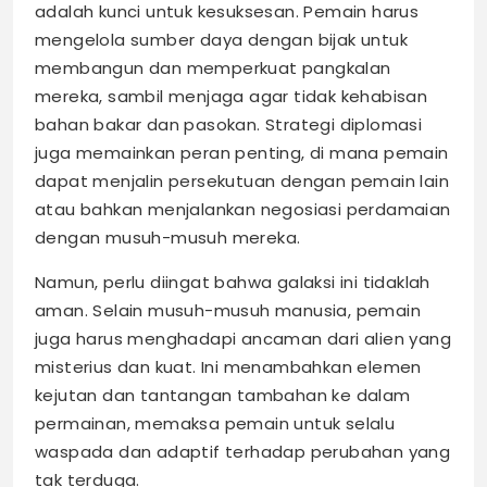
adalah kunci untuk kesuksesan. Pemain harus
mengelola sumber daya dengan bijak untuk
membangun dan memperkuat pangkalan
mereka, sambil menjaga agar tidak kehabisan
bahan bakar dan pasokan. Strategi diplomasi
juga memainkan peran penting, di mana pemain
dapat menjalin persekutuan dengan pemain lain
atau bahkan menjalankan negosiasi perdamaian
dengan musuh-musuh mereka.
Namun, perlu diingat bahwa galaksi ini tidaklah
aman. Selain musuh-musuh manusia, pemain
juga harus menghadapi ancaman dari alien yang
misterius dan kuat. Ini menambahkan elemen
kejutan dan tantangan tambahan ke dalam
permainan, memaksa pemain untuk selalu
waspada dan adaptif terhadap perubahan yang
tak terduga.