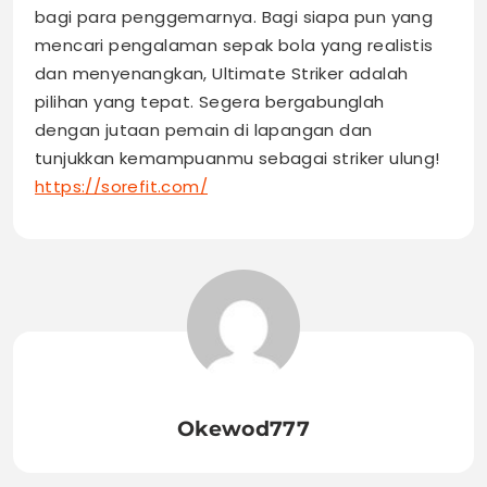
bagi para penggemarnya. Bagi siapa pun yang
mencari pengalaman sepak bola yang realistis
dan menyenangkan, Ultimate Striker adalah
pilihan yang tepat. Segera bergabunglah
dengan jutaan pemain di lapangan dan
tunjukkan kemampuanmu sebagai striker ulung!
https://sorefit.com/
Okewod777