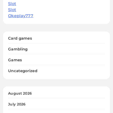
Slot
Slot
Okeplay777
Card games
Gambling
Games
Uncategorized
August 2026
July 2026