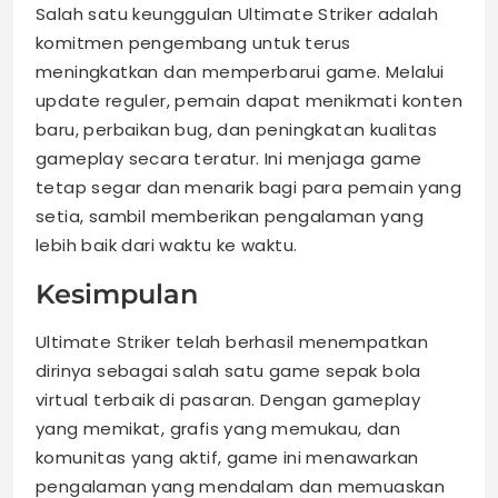
Salah satu keunggulan Ultimate Striker adalah
komitmen pengembang untuk terus
meningkatkan dan memperbarui game. Melalui
update reguler, pemain dapat menikmati konten
baru, perbaikan bug, dan peningkatan kualitas
gameplay secara teratur. Ini menjaga game
tetap segar dan menarik bagi para pemain yang
setia, sambil memberikan pengalaman yang
lebih baik dari waktu ke waktu.
Kesimpulan
Ultimate Striker telah berhasil menempatkan
dirinya sebagai salah satu game sepak bola
virtual terbaik di pasaran. Dengan gameplay
yang memikat, grafis yang memukau, dan
komunitas yang aktif, game ini menawarkan
pengalaman yang mendalam dan memuaskan