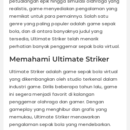
petualangan epik hingga simulasi olahraga yang
realistis, game menyediakan pengalaman yang
memikat untuk para pemainnya. Salah satu
genre yang paling populer adalah game sepak
bola, dan di antara banyaknya judul yang
tersedia, Ultimate Striker telah menarik
perhatian banyak penggemar sepak bola virtual.
Memahami Ultimate Striker
Ultimate Striker adalah game sepak bola virtual
yang dikembangkan oleh studio terkenal dalam
industri game. Dirilis beberapa tahun lalu, game
ini segera menjadi favorit di kalangan
penggemar olahraga dan gamer. Dengan
gameplay yang menghibur dan grafis yang
memukau, Ultimate Striker menawarkan
pengalaman sepak bola yang mendebarkan.