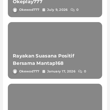
Okeplay777
Okewod777
July 9, 2026
0
Rayakan Suasana Positif
Bersama Mantap168
Okewod777
January 17, 2026
0