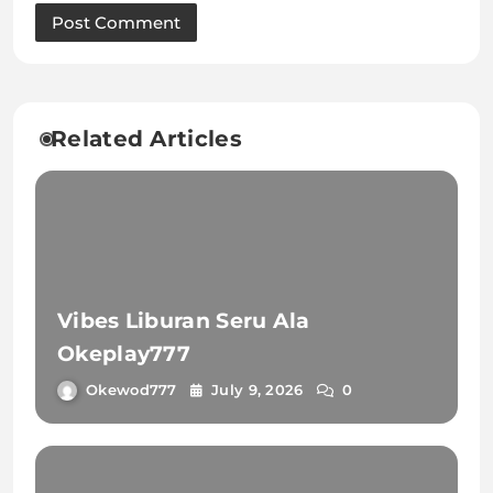
Related Articles
Vibes Liburan Seru Ala
Okeplay777
Okewod777
July 9, 2026
0