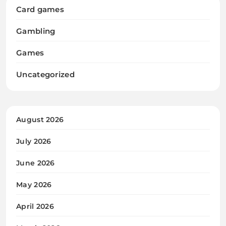
Card games
Gambling
Games
Uncategorized
August 2026
July 2026
June 2026
May 2026
April 2026