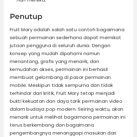
Penutup
Fruit Mary adalah salah satu contoh bagaimana
sebuah permainan sederhana dapat memikat
jutaan pengguna di seluruh dunia. Dengan
konsep yang mudah dipahami namun
menantang, grafis yang menarik, dan
kemudahan akses, permainan ini berhasil
membuat gelombang di pasar permainan
mobile. Meskipun tidak sempurna dan tidak
terhindar dari kritik, Fruit Mary tetap menjadi
bukti kekuatan dan daya tarik permainan video
dalam budaya pop modern. Seiring waktu, akan
menarik untuk melihat bagaimana permainan ini
terus berkembang dan bagaimana
pengembangnya menanggapi masukan dari