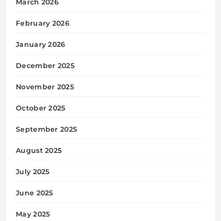
March 2026
February 2026
January 2026
December 2025
November 2025
October 2025
September 2025
August 2025
July 2025
June 2025
May 2025