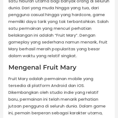
satu hiburan utama bagi banyak orang di seluruh
dunia. Dari yang muda hingga yang tua, dari
pengguna casual hingga yang hardcore, game
memiliki daya tarik yang tak terbantahkan. Salah
satu permainan yang mencuri perhatian
belakangan ini adalah “Fruit Mary”. Dengan
gameplay yang sederhana namun menarik, Fruit
Mary berhasil meraih popularitas yang besar
dalam waktu yang relatif singkat.
Mengenal Fruit Mary
Fruit Mary adalah permainan mobile yang
tersedia di platform Android dan iOS.
Dikembangkan oleh studio indie yang relatif
baru, permainan ini telah menarik perhatian
jutaan pengguna di seluruh dunia. Dalam game
ini, pemain berperan sebagai karakter utama,