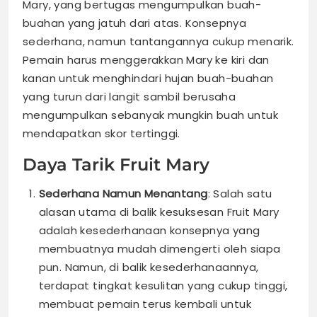
Mary, yang bertugas mengumpulkan buah-
buahan yang jatuh dari atas. Konsepnya
sederhana, namun tantangannya cukup menarik.
Pemain harus menggerakkan Mary ke kiri dan
kanan untuk menghindari hujan buah-buahan
yang turun dari langit sambil berusaha
mengumpulkan sebanyak mungkin buah untuk
mendapatkan skor tertinggi.
Daya Tarik Fruit Mary
Sederhana Namun Menantang
: Salah satu
alasan utama di balik kesuksesan Fruit Mary
adalah kesederhanaan konsepnya yang
membuatnya mudah dimengerti oleh siapa
pun. Namun, di balik kesederhanaannya,
terdapat tingkat kesulitan yang cukup tinggi,
membuat pemain terus kembali untuk