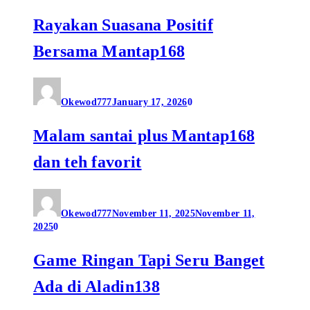
Rayakan Suasana Positif
Bersama Mantap168
Okewod777
January 17, 2026
0
Malam santai plus Mantap168
dan teh favorit
Okewod777
November 11, 2025
November 11,
2025
0
Game Ringan Tapi Seru Banget
Ada di Aladin138