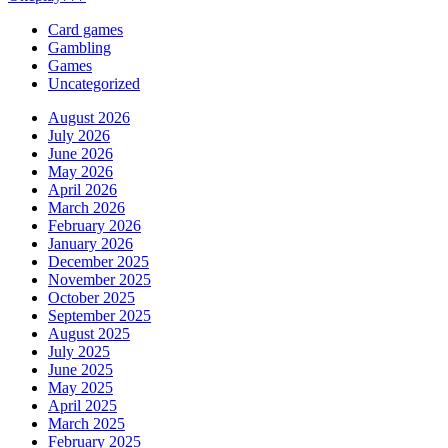
Card games
Gambling
Games
Uncategorized
August 2026
July 2026
June 2026
May 2026
April 2026
March 2026
February 2026
January 2026
December 2025
November 2025
October 2025
September 2025
August 2025
July 2025
June 2025
May 2025
April 2025
March 2025
February 2025