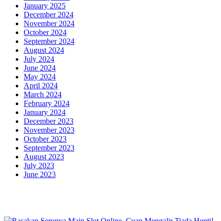
January 2025
December 2024
November 2024
October 2024
September 2024
August 2024
July 2024
June 2024
May 2024
April 2024
March 2024
February 2024
January 2024
December 2023
November 2023
October 2023
September 2023
August 2023
July 2023
June 2023