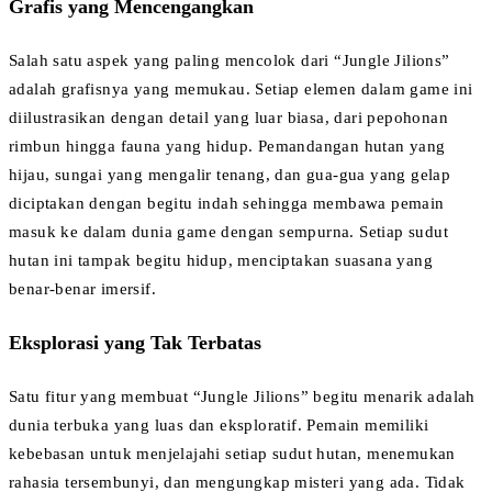
Grafis yang Mencengangkan
Salah satu aspek yang paling mencolok dari “Jungle Jilions”
adalah grafisnya yang memukau. Setiap elemen dalam game ini
diilustrasikan dengan detail yang luar biasa, dari pepohonan
rimbun hingga fauna yang hidup. Pemandangan hutan yang
hijau, sungai yang mengalir tenang, dan gua-gua yang gelap
diciptakan dengan begitu indah sehingga membawa pemain
masuk ke dalam dunia game dengan sempurna. Setiap sudut
hutan ini tampak begitu hidup, menciptakan suasana yang
benar-benar imersif.
Eksplorasi yang Tak Terbatas
Satu fitur yang membuat “Jungle Jilions” begitu menarik adalah
dunia terbuka yang luas dan eksploratif. Pemain memiliki
kebebasan untuk menjelajahi setiap sudut hutan, menemukan
rahasia tersembunyi, dan mengungkap misteri yang ada. Tidak