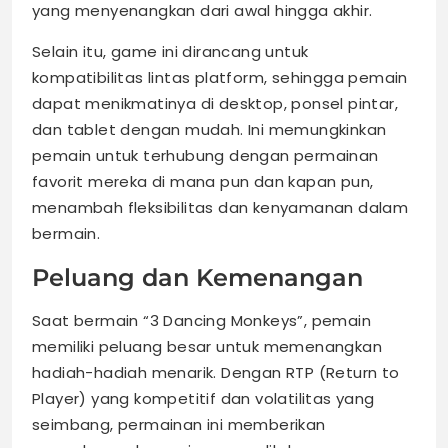
yang menyenangkan dari awal hingga akhir.
Selain itu, game ini dirancang untuk
kompatibilitas lintas platform, sehingga pemain
dapat menikmatinya di desktop, ponsel pintar,
dan tablet dengan mudah. Ini memungkinkan
pemain untuk terhubung dengan permainan
favorit mereka di mana pun dan kapan pun,
menambah fleksibilitas dan kenyamanan dalam
bermain.
Peluang dan Kemenangan
Saat bermain “3 Dancing Monkeys”, pemain
memiliki peluang besar untuk memenangkan
hadiah-hadiah menarik. Dengan RTP (Return to
Player) yang kompetitif dan volatilitas yang
seimbang, permainan ini memberikan