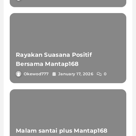
Rayakan Suasana Positif
Bersama Mantap168
Okewod777
January 17, 2026
0
Malam santai plus Mantap168