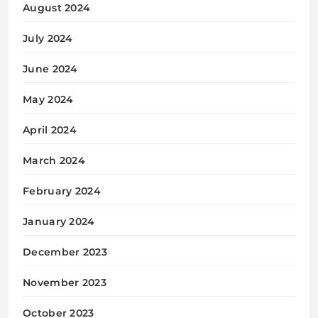
August 2024
July 2024
June 2024
May 2024
April 2024
March 2024
February 2024
January 2024
December 2023
November 2023
October 2023