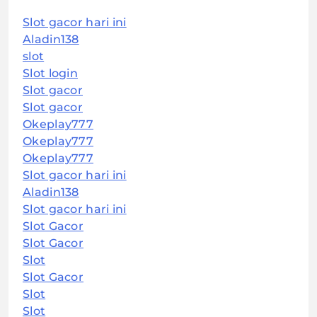
Slot gacor hari ini
Aladin138
slot
Slot login
Slot gacor
Slot gacor
Okeplay777
Okeplay777
Okeplay777
Slot gacor hari ini
Aladin138
Slot gacor hari ini
Slot Gacor
Slot Gacor
Slot
Slot Gacor
Slot
Slot