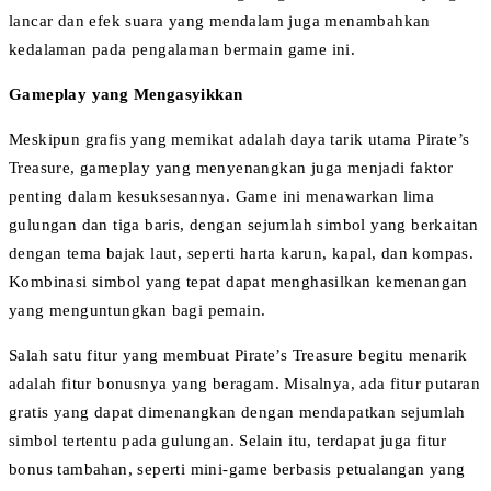
lancar dan efek suara yang mendalam juga menambahkan
kedalaman pada pengalaman bermain game ini.
Gameplay yang Mengasyikkan
Meskipun grafis yang memikat adalah daya tarik utama Pirate’s
Treasure, gameplay yang menyenangkan juga menjadi faktor
penting dalam kesuksesannya. Game ini menawarkan lima
gulungan dan tiga baris, dengan sejumlah simbol yang berkaitan
dengan tema bajak laut, seperti harta karun, kapal, dan kompas.
Kombinasi simbol yang tepat dapat menghasilkan kemenangan
yang menguntungkan bagi pemain.
Salah satu fitur yang membuat Pirate’s Treasure begitu menarik
adalah fitur bonusnya yang beragam. Misalnya, ada fitur putaran
gratis yang dapat dimenangkan dengan mendapatkan sejumlah
simbol tertentu pada gulungan. Selain itu, terdapat juga fitur
bonus tambahan, seperti mini-game berbasis petualangan yang