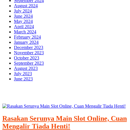
September 2024
August 2024
July 2024
June 2024
May 2024
April 2024
March 2024
February 2024
January 2024
December 2023
November 2023
October 2023
September 2023
August 2023
July 2023
June 2023
Rasakan Serunya Main Slot Online, Cuan
Mengalir Tiada Henti!