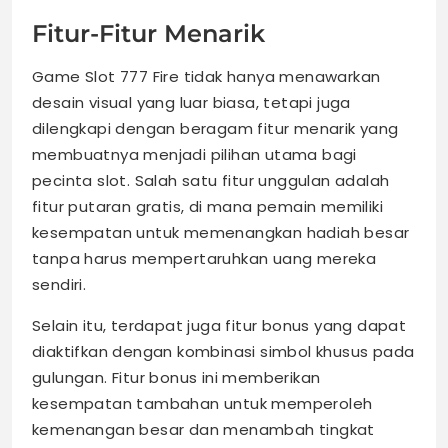
Fitur-Fitur Menarik
Game Slot 777 Fire tidak hanya menawarkan
desain visual yang luar biasa, tetapi juga
dilengkapi dengan beragam fitur menarik yang
membuatnya menjadi pilihan utama bagi
pecinta slot. Salah satu fitur unggulan adalah
fitur putaran gratis, di mana pemain memiliki
kesempatan untuk memenangkan hadiah besar
tanpa harus mempertaruhkan uang mereka
sendiri.
Selain itu, terdapat juga fitur bonus yang dapat
diaktifkan dengan kombinasi simbol khusus pada
gulungan. Fitur bonus ini memberikan
kesempatan tambahan untuk memperoleh
kemenangan besar dan menambah tingkat