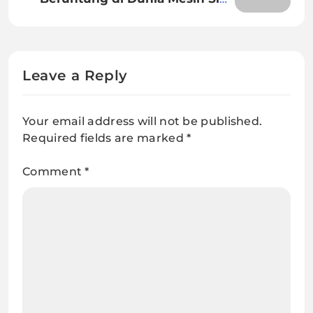
Mengulas Game “Good Fortune”
dari CQ9
Leave a Reply
Your email address will not be published.
Required fields are marked
*
Comment
*