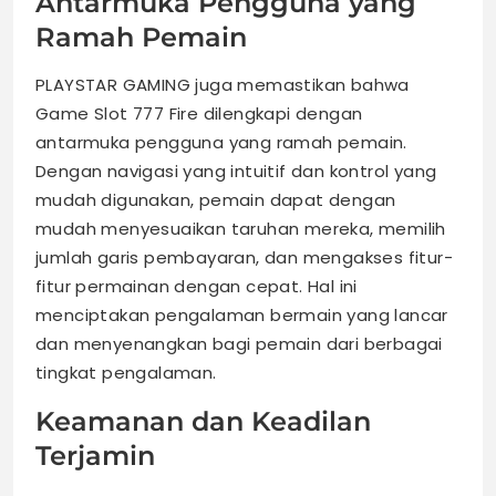
Antarmuka Pengguna yang
Ramah Pemain
PLAYSTAR GAMING juga memastikan bahwa
Game Slot 777 Fire dilengkapi dengan
antarmuka pengguna yang ramah pemain.
Dengan navigasi yang intuitif dan kontrol yang
mudah digunakan, pemain dapat dengan
mudah menyesuaikan taruhan mereka, memilih
jumlah garis pembayaran, dan mengakses fitur-
fitur permainan dengan cepat. Hal ini
menciptakan pengalaman bermain yang lancar
dan menyenangkan bagi pemain dari berbagai
tingkat pengalaman.
Keamanan dan Keadilan
Terjamin