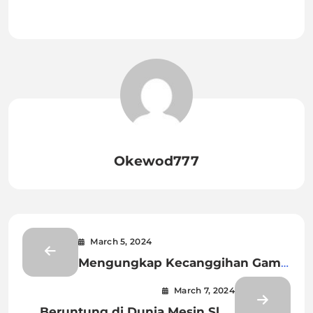
Okewod777
March 5, 2024
Mengungkap Kecanggihan Game
Slot Genie dari Provider JOKER
March 7, 2024
Beruntung di Dunia Mesin Slot: