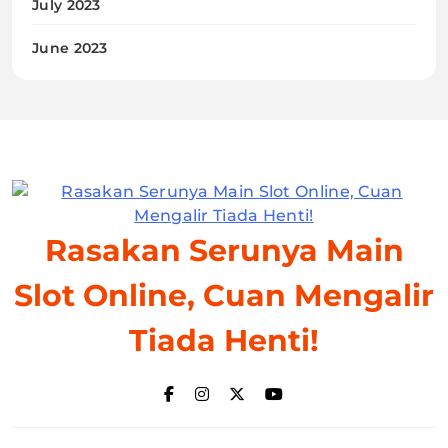
July 2023
June 2023
Rasakan Serunya Main
Slot Online, Cuan Mengalir
Tiada Henti!