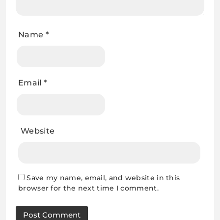
Name
*
Email
*
Website
Save my name, email, and website in this
browser for the next time I comment.