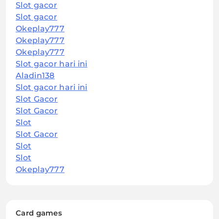
Slot gacor
Slot gacor
Okeplay777
Okeplay777
Okeplay777
Slot gacor hari ini
Aladin138
Slot gacor hari ini
Slot Gacor
Slot Gacor
Slot
Slot Gacor
Slot
Slot
Okeplay777
Card games