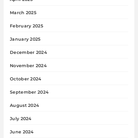
March 2025
February 2025
January 2025
December 2024
November 2024
October 2024
September 2024
August 2024
July 2024
June 2024