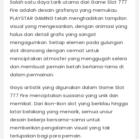
Salah satu daya tarik utama dari Game Slot 777
Fire adalah desain grafisnya yang memukau.
PLAYSTAR GAMING telah menghadirkan tampilan
visual yang mengesankan, dengan animasi yang
halus dan detail grafis yang sangat
mengagumkan. Setiap elemen pada gulungan
slot dirancang dengan cermat untuk
menciptakan atmosfer yang menggugah selera
dan membuat pemain betah berlama-lama di
dalam permainan.
Gaya artistik yang digunakan dalam Game Slot
777 Fire menciptakan suasana yang unik dan
memikat. Dari ikon-ikon slot yang berkilau hingga
latar belakang yang menarik, semua unsur
desain bekerja bersama-sama untuk
memberikan pengalaman visual yang tak
terlupakan bagi para pemain.