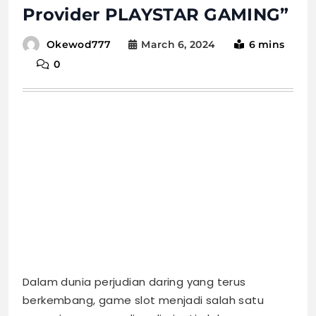
Provider PLAYSTAR GAMING”
March 6, 2024
6 mins
Okewod777
0
Dalam dunia perjudian daring yang terus
berkembang, game slot menjadi salah satu