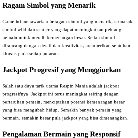
Ragam Simbol yang Menarik
Game ini menawarkan beragam simbol yang menarik, termasuk
simbol wild dan scatter yang dapat meningkatkan peluang
pemain untuk meraih kemenangan besar. Setiap simbol
dirancang dengan detail dan kreativitas, memberikan sentuhan
khusus pada setiap putaran.
Jackpot Progresif yang Menggiurkan
Salah satu daya tarik utama Respin Mania adalah jackpot
progresifnya. Jackpot ini terus meningkat seiring dengan
pertaruhan pemain, menciptakan potensi kemenangan besar
yang bisa mengubah hidup. Semakin banyak pemain yang
bermain, semakin besar pula jackpot yang bisa dimenangkan.
Pengalaman Bermain yang Responsif