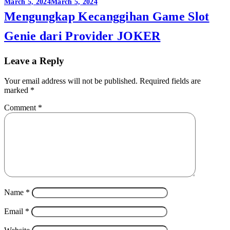
March 5, 2024
March 5, 2024
Mengungkap Kecanggihan Game Slot
Genie dari Provider JOKER
Leave a Reply
Your email address will not be published.
Required fields are
marked
*
Comment
*
Name
*
Email
*