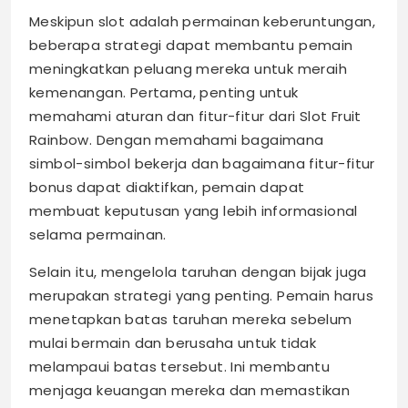
Meskipun slot adalah permainan keberuntungan,
beberapa strategi dapat membantu pemain
meningkatkan peluang mereka untuk meraih
kemenangan. Pertama, penting untuk
memahami aturan dan fitur-fitur dari Slot Fruit
Rainbow. Dengan memahami bagaimana
simbol-simbol bekerja dan bagaimana fitur-fitur
bonus dapat diaktifkan, pemain dapat
membuat keputusan yang lebih informasional
selama permainan.
Selain itu, mengelola taruhan dengan bijak juga
merupakan strategi yang penting. Pemain harus
menetapkan batas taruhan mereka sebelum
mulai bermain dan berusaha untuk tidak
melampaui batas tersebut. Ini membantu
menjaga keuangan mereka dan memastikan