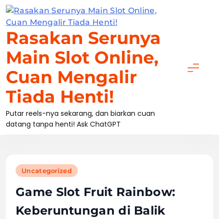
Skip
to
content
Rasakan Serunya
Main Slot Online,
Cuan Mengalir
Tiada Henti!
Putar reels-nya sekarang, dan biarkan cuan
datang tanpa henti! Ask ChatGPT
Uncategorized
Game Slot Fruit Rainbow:
Keberuntungan di Balik