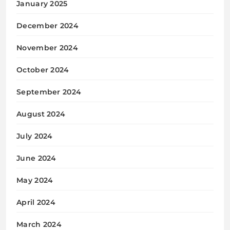
January 2025
December 2024
November 2024
October 2024
September 2024
August 2024
July 2024
June 2024
May 2024
April 2024
March 2024