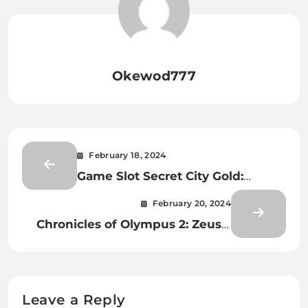
Okewod777
February 18, 2024
Game Slot Secret City Gold:
Memasuki Dunia Rahasia Berlian
February 20, 2024
Bersama Pragmatic Play
Chronicles of Olympus 2: Zeus –
Menyelami Mitologi Yunani dalam
Dunia Slot
Leave a Reply