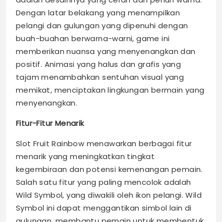
Dengan latar belakang yang menampilkan
pelangi dan gulungan yang dipenuhi dengan
buah-buahan berwarna-warni, game ini
memberikan nuansa yang menyenangkan dan
positif. Animasi yang halus dan grafis yang
tajam menambahkan sentuhan visual yang
memikat, menciptakan lingkungan bermain yang
menyenangkan.
Fitur-Fitur Menarik
Slot Fruit Rainbow menawarkan berbagai fitur
menarik yang meningkatkan tingkat
kegembiraan dan potensi kemenangan pemain.
Salah satu fitur yang paling mencolok adalah
Wild Symbol, yang diwakili oleh ikon pelangi. Wild
Symbol ini dapat menggantikan simbol lain di
gulungan, membantu pemain untuk membentuk