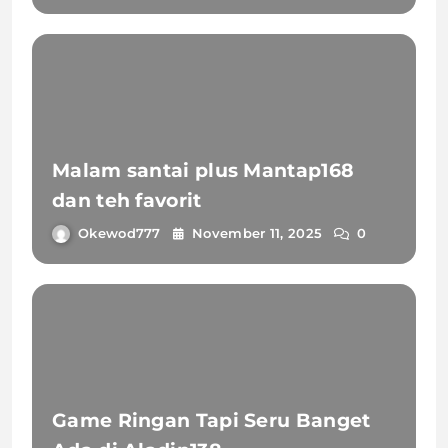
Malam santai plus Mantap168
dan teh favorit
Okewod777
November 11, 2025
0
Game Ringan Tapi Seru Banget