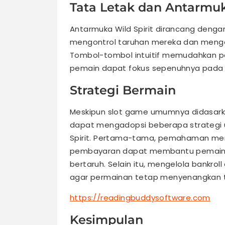
Tata Letak dan Antarm
Antarmuka Wild Spirit dirancang deng
mengontrol taruhan mereka dan meng
Tombol-tombol intuitif memudahkan pen
pemain dapat fokus sepenuhnya pada
Strategi Bermain
Meskipun slot game umumnya didasark
dapat mengadopsi beberapa strategi 
Spirit. Pertama-tama, pemahaman me
pembayaran dapat membantu pemain m
bertaruh. Selain itu, mengelola bankro
agar permainan tetap menyenangkan 
https://readingbuddysoftware.com
Kesimpulan