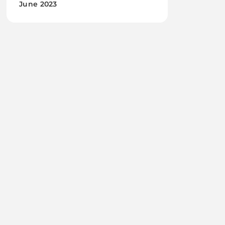
June 2023