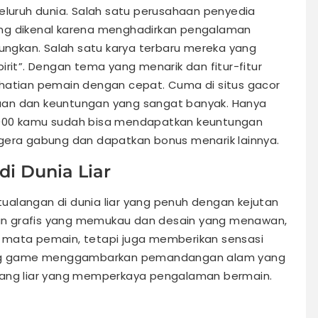
seluruh dunia. Salah satu perusahaan penyedia
ang dikenal karena menghadirkan pengalaman
ngkan. Salah satu karya terbaru mereka yang
irit”. Dengan tema yang menarik dan fitur-fitur
perhatian pemain dengan cepat. Cuma di situs gacor
an dan keuntungan yang sangat banyak. Hanya
.000 kamu sudah bisa mendapatkan keuntungan
egera gabung dan dapatkan bonus menarik lainnya.
di Dunia Liar
ualangan di dunia liar yang penuh dengan kejutan
n grafis yang memukau dan desain yang menawan,
 mata pemain, tetapi juga memberikan sensasi
akang game menggambarkan pemandangan alam yang
tang liar yang memperkaya pengalaman bermain.