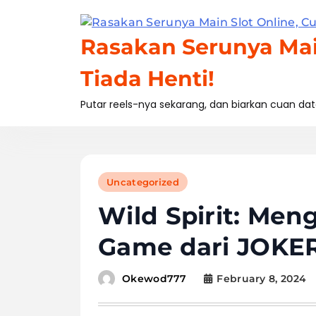
Skip
to
Rasakan Serunya Mai
content
Tiada Henti!
Putar reels-nya sekarang, dan biarkan cuan da
Uncategorized
Wild Spirit: Men
Game dari JOKER
February 8, 2024
Okewod777