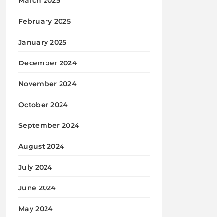
March 2025
February 2025
January 2025
December 2024
November 2024
October 2024
September 2024
August 2024
July 2024
June 2024
May 2024