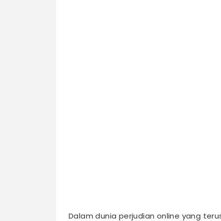
Dalam dunia perjudian online yang ter