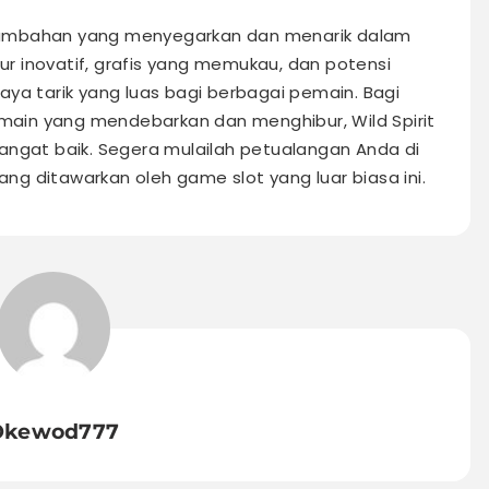
ah tambahan yang menyegarkan dan menarik dalam
tur inovatif, grafis yang memukau, dan potensi
aya tarik yang luas bagi berbagai pemain. Bagi
ain yang mendebarkan dan menghibur, Wild Spirit
angat baik. Segera mulailah petualangan Anda di
yang ditawarkan oleh game slot yang luar biasa ini.
Okewod777