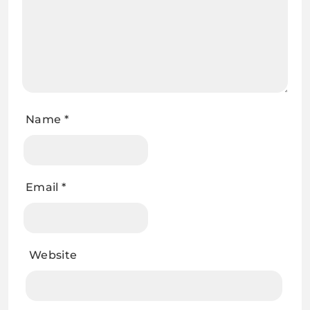
Name
*
Email
*
Website