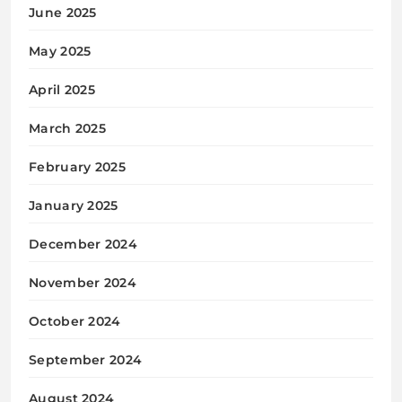
June 2025
May 2025
April 2025
March 2025
February 2025
January 2025
December 2024
November 2024
October 2024
September 2024
August 2024