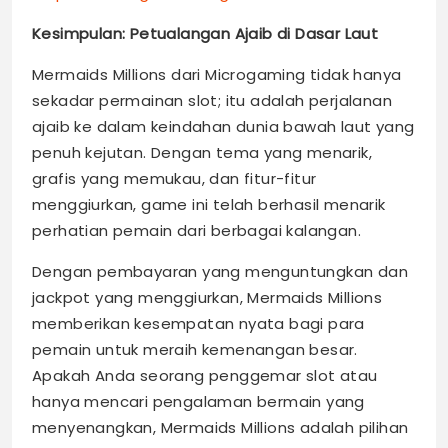
Kesimpulan: Petualangan Ajaib di Dasar Laut
Mermaids Millions dari Microgaming tidak hanya
sekadar permainan slot; itu adalah perjalanan
ajaib ke dalam keindahan dunia bawah laut yang
penuh kejutan. Dengan tema yang menarik,
grafis yang memukau, dan fitur-fitur
menggiurkan, game ini telah berhasil menarik
perhatian pemain dari berbagai kalangan.
Dengan pembayaran yang menguntungkan dan
jackpot yang menggiurkan, Mermaids Millions
memberikan kesempatan nyata bagi para
pemain untuk meraih kemenangan besar.
Apakah Anda seorang penggemar slot atau
hanya mencari pengalaman bermain yang
menyenangkan, Mermaids Millions adalah pilihan