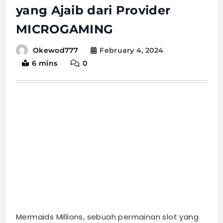
yang Ajaib dari Provider
MICROGAMING
February 4, 2024
Okewod777
6 mins
0
Mermaids Millions, sebuah permainan slot yang