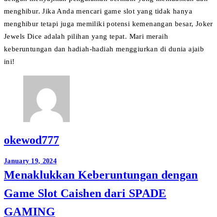
menghibur. Jika Anda mencari game slot yang tidak hanya
menghibur tetapi juga memiliki potensi kemenangan besar, Joker
Jewels Dice adalah pilihan yang tepat. Mari meraih
keberuntungan dan hadiah-hadiah menggiurkan di dunia ajaib
ini!
okewod777
Post
January 19, 2024
Menaklukkan Keberuntungan dengan
navigation
Game Slot Caishen dari SPADE
GAMING