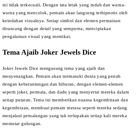
ini tidak terkecuali. Dengan tata letak yang indah dan warna-
warna yang mencolok, pemain akan langsung terhipnotis oleh
keindahan visualnya. Setiap simbol dan elemen permainan
dirancang dengan detail yang sempurna, menciptakan
pengalaman visual yang memikat.
Tema Ajaib Joker Jewels Dice
Joker Jewels Dice mengusung tema yang ajaib dan
menyenangkan. Pemain akan memasuki dunia yang penuh
dengan keberuntungan dan hiburan, dengan elemen-elemen
seperti joker, permata, dan dadu yang menyertai mereka dalam
setiap putaran. Tema ini memberikan nuansa kegembiraan dan
kegembiraan, membuat pemain merasa seperti mereka sedang
menjalani petualangan yang tak terlupakan setiap kali mereka
memutar gulungan.