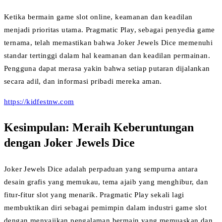
Ketika bermain game slot online, keamanan dan keadilan
menjadi prioritas utama. Pragmatic Play, sebagai penyedia game
ternama, telah memastikan bahwa Joker Jewels Dice memenuhi
standar tertinggi dalam hal keamanan dan keadilan permainan.
Pengguna dapat merasa yakin bahwa setiap putaran dijalankan
secara adil, dan informasi pribadi mereka aman.
https://kidfestnw.com
Kesimpulan: Meraih Keberuntungan
dengan Joker Jewels Dice
Joker Jewels Dice adalah perpaduan yang sempurna antara
desain grafis yang memukau, tema ajaib yang menghibur, dan
fitur-fitur slot yang menarik. Pragmatic Play sekali lagi
membuktikan diri sebagai pemimpin dalam industri game slot
dengan menyajikan pengalaman bermain yang memuaskan dan