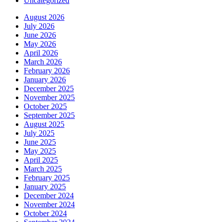
Uncategorized
August 2026
July 2026
June 2026
May 2026
April 2026
March 2026
February 2026
January 2026
December 2025
November 2025
October 2025
September 2025
August 2025
July 2025
June 2025
May 2025
April 2025
March 2025
February 2025
January 2025
December 2024
November 2024
October 2024