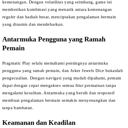
kemenangan. Dengan volatilitas yang seimbang, game ini
memberikan kombinasi yang menarik antara kemenangan
reguler dan hadiah besar, menciptakan pengalaman bermain
yang dinamis dan mendebarkan.
Antarmuka Pengguna yang Ramah
Pemain
Pragmatic Play selalu memahami pentingnya antarmuka
pengguna yang ramah pemain, dan Joker Jewels Dice bukanlah
pengecualian. Dengan navigasi yang mudah dipahami, pemain
dapat dengan cepat mengakses semua fitur permainan tanpa
mengalami kesulitan. Antarmuka yang bersih dan responsif
membuat pengalaman bermain semakin menyenangkan dan
tanpa hambatan.
Keamanan dan Keadilan