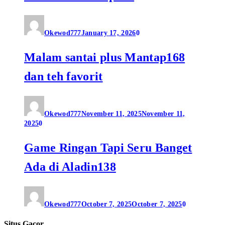
Okewod777
January 17, 2026
0
Malam santai plus Mantap168
dan teh favorit
Okewod777
November 11, 2025
November 11,
2025
0
Game Ringan Tapi Seru Banget
Ada di Aladin138
Okewod777
October 7, 2025
October 7, 2025
0
Situs Gacor