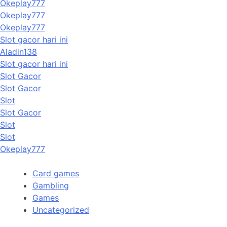
Okeplay777
Okeplay777
Okeplay777
Slot gacor hari ini
Aladin138
Slot gacor hari ini
Slot Gacor
Slot Gacor
Slot
Slot Gacor
Slot
Slot
Okeplay777
Card games
Gambling
Games
Uncategorized