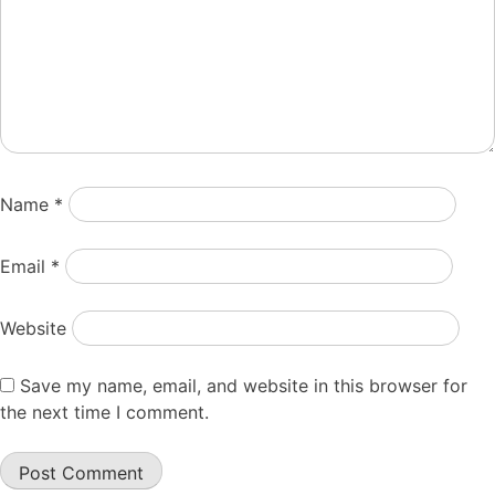
Name
*
Email
*
Website
Save my name, email, and website in this browser for
the next time I comment.