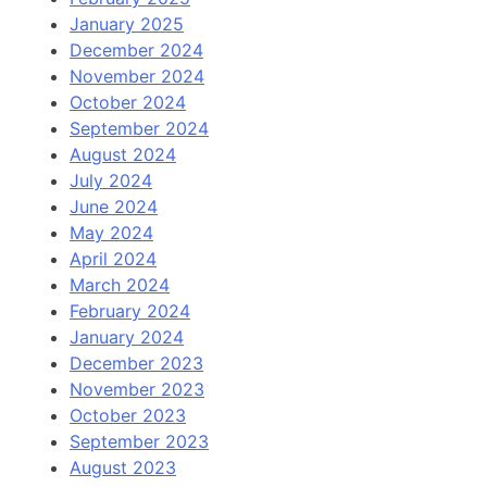
January 2025
December 2024
November 2024
October 2024
September 2024
August 2024
July 2024
June 2024
May 2024
April 2024
March 2024
February 2024
January 2024
December 2023
November 2023
October 2023
September 2023
August 2023