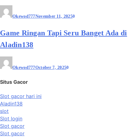
Okewod777
November 11, 2025
0
Game Ringan Tapi Seru Banget Ada di
Aladin138
Okewod777
October 7, 2025
0
Situs Gacor
Slot gacor hari ini
Aladin138
slot
Slot login
Slot gacor
Slot gacor