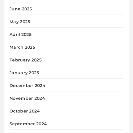
June 2025
May 2025
April 2025
March 2025
February 2025
January 2025
December 2024
November 2024
October 2024
September 2024