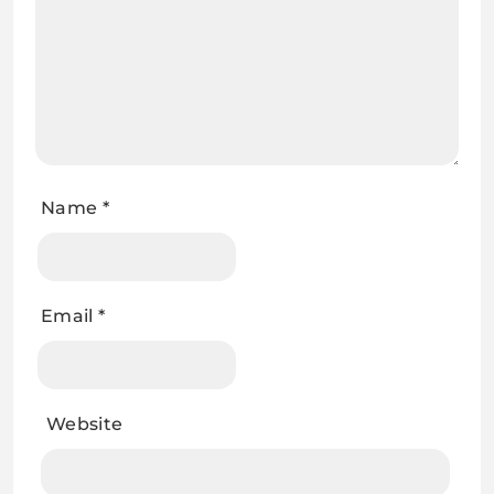
Name
*
Email
*
Website