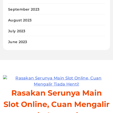
September 2023
August 2023
July 2023
June 2023
Rasakan Serunya Main
Slot Online, Cuan Mengalir