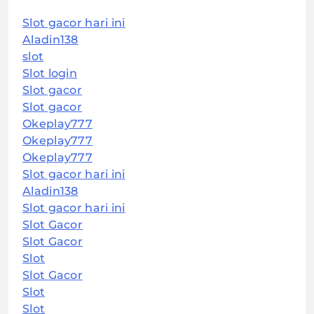
Slot gacor hari ini
Aladin138
slot
Slot login
Slot gacor
Slot gacor
Okeplay777
Okeplay777
Okeplay777
Slot gacor hari ini
Aladin138
Slot gacor hari ini
Slot Gacor
Slot Gacor
Slot
Slot Gacor
Slot
Slot