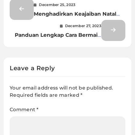
December 25, 2023
Menghadirkan Keajaiban Natal
Panduan Bermain Night
December 27, 2023
Christmas di Mimi Gaming
Panduan Lengkap Cara Bermain
“Suncatcher Gigablox” dari
Yggdrasil Gaming
Leave a Reply
Your email address will not be published.
Required fields are marked
*
Comment
*