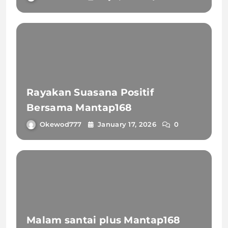
Rayakan Suasana Positif
Bersama Mantap168
Okewod777
January 17, 2026
0
Malam santai plus Mantap168