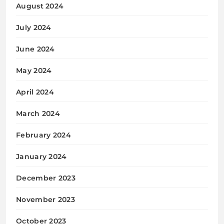
August 2024
July 2024
June 2024
May 2024
April 2024
March 2024
February 2024
January 2024
December 2023
November 2023
October 2023