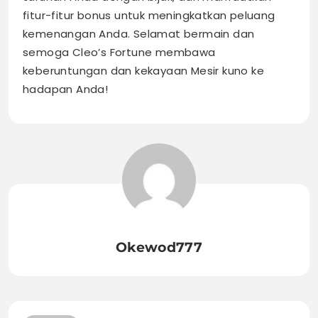
fitur-fitur bonus untuk meningkatkan peluang
kemenangan Anda. Selamat bermain dan
semoga Cleo’s Fortune membawa
keberuntungan dan kekayaan Mesir kuno ke
hadapan Anda!
Okewod777