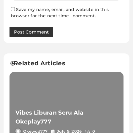
Save my name, email, and website in this
browser for the next time I comment.
Related Articles
Vibes Liburan Seru Ala
Okeplay777
Okewod777
July 9, 2026
0