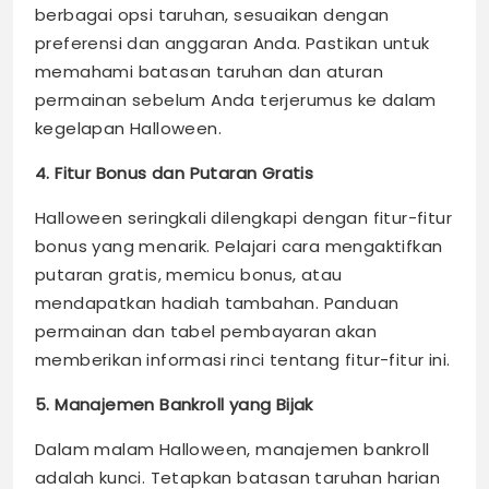
berbagai opsi taruhan, sesuaikan dengan
preferensi dan anggaran Anda. Pastikan untuk
memahami batasan taruhan dan aturan
permainan sebelum Anda terjerumus ke dalam
kegelapan Halloween.
4. Fitur Bonus dan Putaran Gratis
Halloween seringkali dilengkapi dengan fitur-fitur
bonus yang menarik. Pelajari cara mengaktifkan
putaran gratis, memicu bonus, atau
mendapatkan hadiah tambahan. Panduan
permainan dan tabel pembayaran akan
memberikan informasi rinci tentang fitur-fitur ini.
5. Manajemen Bankroll yang Bijak
Dalam malam Halloween, manajemen bankroll
adalah kunci. Tetapkan batasan taruhan harian