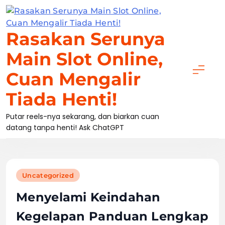
Skip
to
content
Rasakan Serunya
Main Slot Online,
Cuan Mengalir
Tiada Henti!
Putar reels-nya sekarang, dan biarkan cuan
datang tanpa henti! Ask ChatGPT
Uncategorized
Menyelami Keindahan
Kegelapan Panduan Lengkap