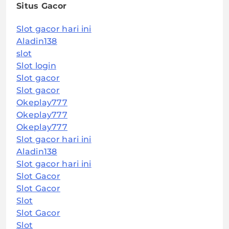
Situs Gacor
Slot gacor hari ini
Aladin138
slot
Slot login
Slot gacor
Slot gacor
Okeplay777
Okeplay777
Okeplay777
Slot gacor hari ini
Aladin138
Slot gacor hari ini
Slot Gacor
Slot Gacor
Slot
Slot Gacor
Slot