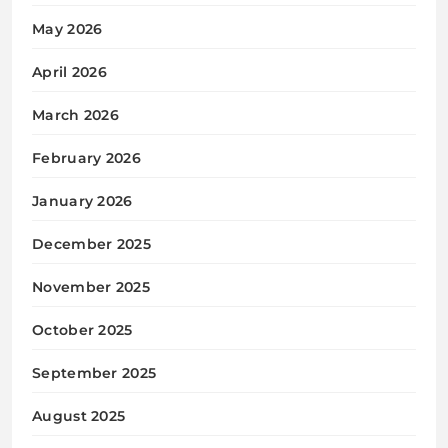
May 2026
April 2026
March 2026
February 2026
January 2026
December 2025
November 2025
October 2025
September 2025
August 2025