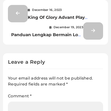
December 16, 2023
King Of Glory Advant Play
Menguak Rahasia Merajai Dunia
December 19, 2023
Slot Online
Panduan Lengkap Bermain Love
di Playstar Gaming
Leave a Reply
Your email address will not be published.
Required fields are marked
*
Comment
*