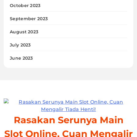
October 2023
September 2023
August 2023
July 2023
June 2023
Rasakan Serunya Main
Slot Online, Cuan Mengalir