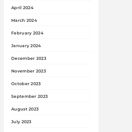
April 2024
March 2024
February 2024
January 2024
December 2023
November 2023
October 2023
September 2023
August 2023
July 2023