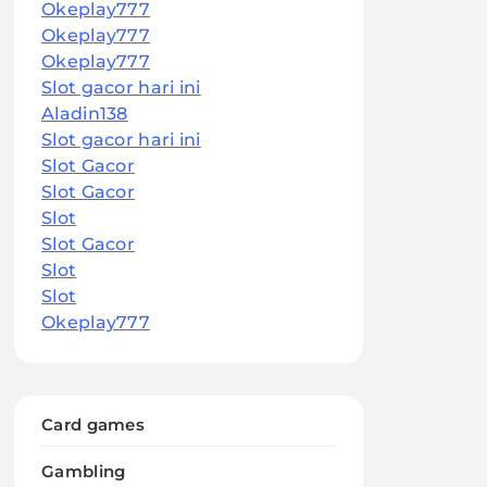
Okeplay777
Okeplay777
Okeplay777
Slot gacor hari ini
Aladin138
Slot gacor hari ini
Slot Gacor
Slot Gacor
Slot
Slot Gacor
Slot
Slot
Okeplay777
Card games
Gambling