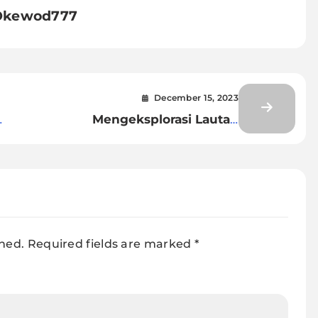
Okewod777
December 15, 2023
Mengeksplorasi Lautan
duan
Kekayaan Panduan Lengkap
Cara Bermain Great Blue Joker
shed.
Required fields are marked
*