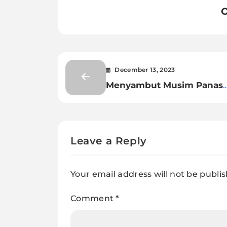
December 13, 2023
Menyambut Musim Panas
dengan Kegembiraan Pan
Lengkap Cara Bermain
Summermood cq9
Leave a Reply
Your email address will not be publi
Comment
*