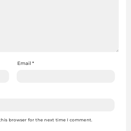
Email
*
this browser for the next time I comment.