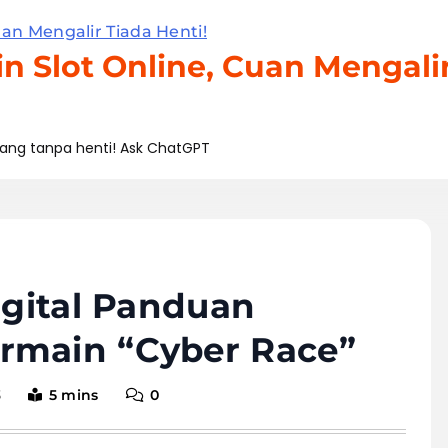
n Slot Online, Cuan Mengali
tang tanpa henti! Ask ChatGPT
Digital Panduan
rmain “Cyber Race”
3
5 mins
0