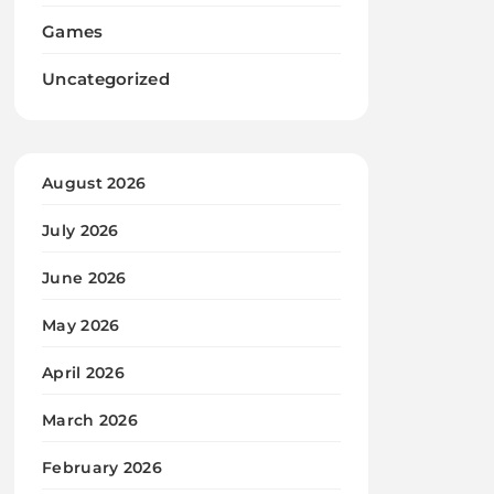
Games
Uncategorized
August 2026
July 2026
June 2026
May 2026
April 2026
March 2026
February 2026