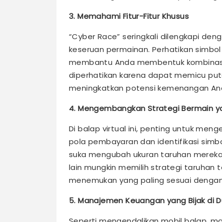
3. Memahami Fitur-Fitur Khusus
“Cyber Race” seringkali dilengkapi deng
keseruan permainan. Perhatikan simbol
membantu Anda membentuk kombinasi 
diperhatikan karena dapat memicu puta
meningkatkan potensi kemenangan An
4. Mengembangkan Strategi Bermain y
Di balap virtual ini, penting untuk me
pola pembayaran dan identifikasi simbo
suka mengubah ukuran taruhan mereka
lain mungkin memilih strategi taruhan
menemukan yang paling sesuai dengan
5. Manajemen Keuangan yang Bijak di Du
Seperti mengendalikan mobil balap, m