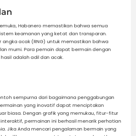
lan
erkemuka, Habanero memastikan bahwa semua
istem keamanan yang ketat dan transparan.
 angka acak (RNG) untuk memastikan bahwa
tulan murni. Para pemain dapat bermain dengan
hasil adalah adil dan acak.
contoh sempurna dari bagaimana penggabungan
permainan yang inovatif dapat menciptakan
ar biasa. Dengan grafik yang memukau, fitur-fitur
teraktif, permainan ini berhasil menarik perhatian
nia. Jika Anda mencari pengalaman bermain yang