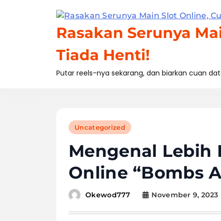
Skip
to
Rasakan Serunya Mai
content
Tiada Henti!
Putar reels-nya sekarang, dan biarkan cuan da
Uncategorized
Mengenal Lebih 
Online “Bombs A
November 9, 2023
Okewod777