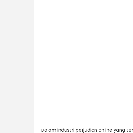
Dalam industri perjudian online yang 