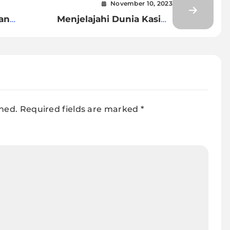
November 10, 2023
an
Menjelajahi Dunia Kasino
 Slot
Online: Game-Game Terbaik
k
untuk Dimainkan
shed.
Required fields are marked
*