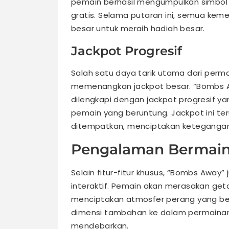
pemain berhasil mengumpulkan simbol
gratis. Selama putaran ini, semua ke
besar untuk meraih hadiah besar.
Jackpot Progresif
Salah satu daya tarik utama dari perm
memenangkan jackpot besar. “Bombs Awa
dilengkapi dengan jackpot progresif y
pemain yang beruntung. Jackpot ini te
ditempatkan, menciptakan ketegangan 
Pengalaman Bermain 
Selain fitur-fitur khusus, “Bombs Aw
interaktif. Pemain akan merasakan get
menciptakan atmosfer perang yang b
dimensi tambahan ke dalam permainan
mendebarkan.