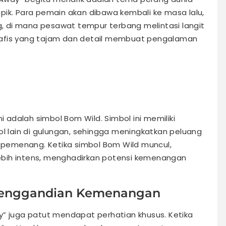
pik. Para pemain akan dibawa kembali ke masa lalu,
 di mana pesawat tempur terbang melintasi langit
rafis yang tajam dan detail membuat pengalaman
i adalah simbol Bom Wild. Simbol ini memiliki
lain di gulungan, sehingga meningkatkan peluang
pemenang. Ketika simbol Bom Wild muncul,
ebih intens, menghadirkan potensi kemenangan
 Penggandian Kemenangan
y” juga patut mendapat perhatian khusus. Ketika