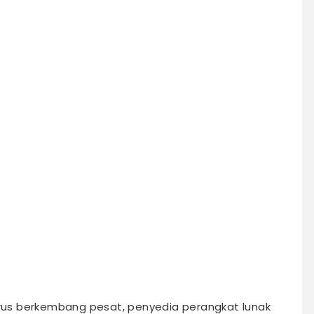
terus berkembang pesat, penyedia perangkat lunak