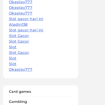
Okeplay777
Okeplay777
Okeplay777
Slot gacor hari ini
Aladin138
Slot gacor hari ini
Slot Gacor
Slot Gacor
Slot
Slot Gacor
Slot
Slot
Okeplay777
Card games
Gambling