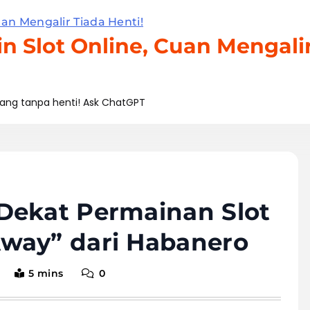
n Slot Online, Cuan Mengali
tang tanpa henti! Ask ChatGPT
Dekat Permainan Slot
way” dari Habanero
5 mins
0