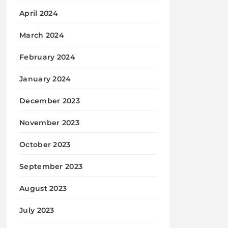
April 2024
March 2024
February 2024
January 2024
December 2023
November 2023
October 2023
September 2023
August 2023
July 2023