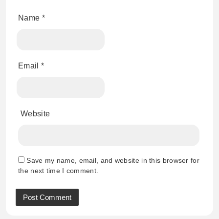
Name
*
Email
*
Website
Save my name, email, and website in this browser for
the next time I comment.