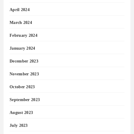
April 2024
March 2024
February 2024
January 2024
December 2023
November 2023
October 2023
September 2023
August 2023
July 2023