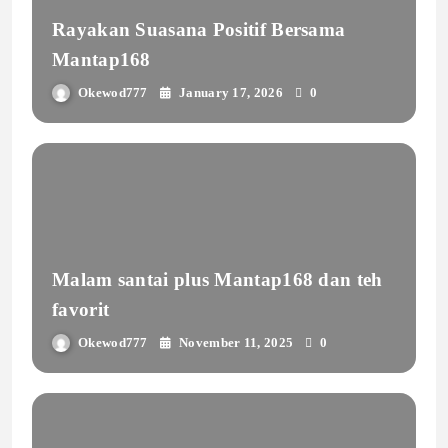
Rayakan Suasana Positif Bersama
Mantap168
Okewod777
January 17, 2026
0
Malam santai plus Mantap168 dan teh
favorit
Okewod777
November 11, 2025
0