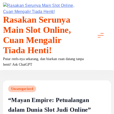
Skip
to
content
Rasakan Serunya
Main Slot Online,
Cuan Mengalir
Tiada Henti!
Putar reels-nya sekarang, dan biarkan cuan datang tanpa
henti! Ask ChatGPT
Uncategorized
“Mayan Empire: Petualangan
dalam Dunia Slot Judi Online”