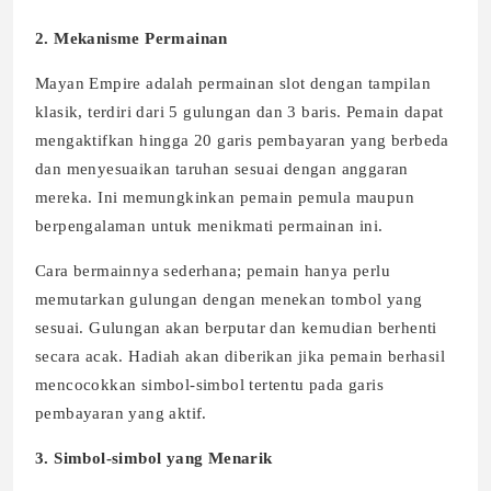
2. Mekanisme Permainan
Mayan Empire adalah permainan slot dengan tampilan
klasik, terdiri dari 5 gulungan dan 3 baris. Pemain dapat
mengaktifkan hingga 20 garis pembayaran yang berbeda
dan menyesuaikan taruhan sesuai dengan anggaran
mereka. Ini memungkinkan pemain pemula maupun
berpengalaman untuk menikmati permainan ini.
Cara bermainnya sederhana; pemain hanya perlu
memutarkan gulungan dengan menekan tombol yang
sesuai. Gulungan akan berputar dan kemudian berhenti
secara acak. Hadiah akan diberikan jika pemain berhasil
mencocokkan simbol-simbol tertentu pada garis
pembayaran yang aktif.
3. Simbol-simbol yang Menarik