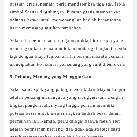
putaran gratis, pemain perlu mendapatkan tiga atau lebih
simbol Scatter di gulungan. Putaran gratis memberikan
peluang besar untuk memenangkan hadiah besar tanpa
harus memasang taruhan tambahan.
Selain itu, permainan ini juga memiliki fitur respin yang
memungkinkan pemain untuk memutar gulungan tertentu
lagi dengan biaya tambahan. Ini bisa membantu pemain
menciptakan kombinasi pemenang yang sulit ditemukan.
5. Peluang Menang yang Menggiurkan
Salah satu aspek yang paling menarik dari Mayan Empire
adalah peluang menangnya yang menggiurkan. Dengan
tingkat pengembalian yang tinggi, pemain memiliki
potensi besar untuk memenangkan hadiah besar dalam
permainan ini. Namun, perlu diingat bahwa mesin slot
adalah permainan peluang, dan tidak ada strategi pasti