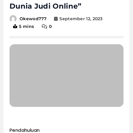
Dunia Judi Online”
September 12, 2023
Okewod777
5 mins
0
Pendahuluan