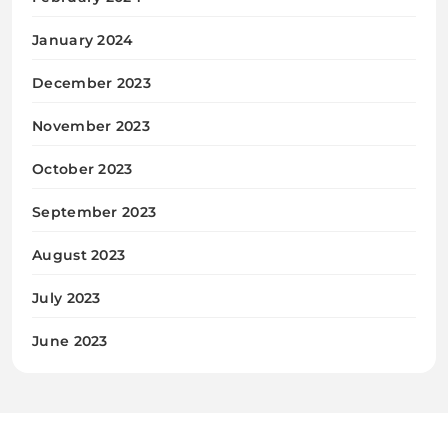
January 2024
December 2023
November 2023
October 2023
September 2023
August 2023
July 2023
June 2023