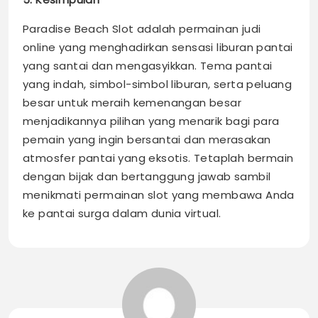
Paradise Beach Slot adalah permainan judi
online yang menghadirkan sensasi liburan pantai
yang santai dan mengasyikkan. Tema pantai
yang indah, simbol-simbol liburan, serta peluang
besar untuk meraih kemenangan besar
menjadikannya pilihan yang menarik bagi para
pemain yang ingin bersantai dan merasakan
atmosfer pantai yang eksotis. Tetaplah bermain
dengan bijak dan bertanggung jawab sambil
menikmati permainan slot yang membawa Anda
ke pantai surga dalam dunia virtual.