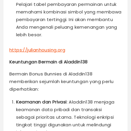
Pelajari tabel pembayaran permainan untuk
memahami kombinasi simbol yang membawa
pembayaran tertinggi. Ini akan membantu
Anda mengenali peluang kemenangan yang
lebih besar.
https://julianhousing.org
Keuntungan Bermain di Aladdin138
Bermain Bonus Bunnies di Aladdin138
memberikan sejumlah keuntungan yang perlu
diperhatikan:
Keamanan dan Privasi
: Aladdin138 menjaga
keamanan data pribadi dan transaksi
sebagai prioritas utama. Teknologi enkripsi
tingkat tinggi digunakan untuk melindungi