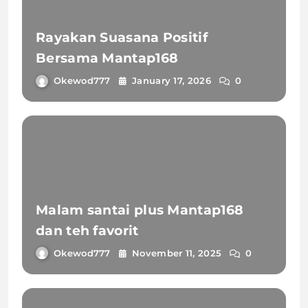
Rayakan Suasana Positif
Bersama Mantap168
Okewod777
January 17, 2026
0
Malam santai plus Mantap168
dan teh favorit
Okewod777
November 11, 2025
0