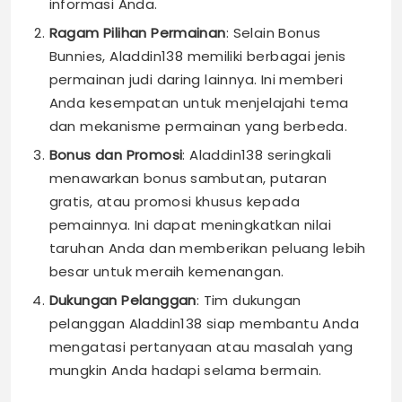
informasi Anda.
Ragam Pilihan Permainan
: Selain Bonus
Bunnies, Aladdin138 memiliki berbagai jenis
permainan judi daring lainnya. Ini memberi
Anda kesempatan untuk menjelajahi tema
dan mekanisme permainan yang berbeda.
Bonus dan Promosi
: Aladdin138 seringkali
menawarkan bonus sambutan, putaran
gratis, atau promosi khusus kepada
pemainnya. Ini dapat meningkatkan nilai
taruhan Anda dan memberikan peluang lebih
besar untuk meraih kemenangan.
Dukungan Pelanggan
: Tim dukungan
pelanggan Aladdin138 siap membantu Anda
mengatasi pertanyaan atau masalah yang
mungkin Anda hadapi selama bermain.