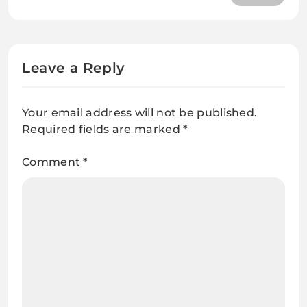
Manis: Eksplorasi Game Judi
“Sticky Bees”
Leave a Reply
Your email address will not be published.
Required fields are marked
*
Comment
*